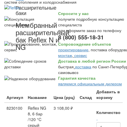
систем отопления и холодоснабжения
Расширительные
баки
Спросите у нас
получите подробную консультацию
Мембранный
специалиста
расширительный
или оформите заказ по телефону
8 (800) 555-18-31
бак Reflex N и
Сопровождение объектов
NG
проектирование
, поставка оборудов
монтаж
,
сервис
Доставка в любой регион России
быстрая
доставка
по Санкт-Петербур
самовывоз
Гарантия качества
являемся официальным дилером
Добавить в
Артикул
Название
Цена (ррц)
Склад
корзину
8230100
Reflex NG
3 108,00 ₽
Количество
8, 6 бар
/120 °C
-
серый