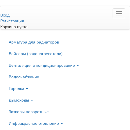
Перейти
Toggl
к
Вход
naviga
основному
Регистрация
содержанию
Корзина пуста.
Арматура для радиаторов
Бойлеры (водонагреватели)
Вентиляция и кондиционирование
Водоснабжение
Горелки
Дымоходы
Затворы поворотные
Инфракрасное отопление