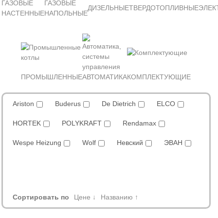
ГАЗОВЫЕ
ГАЗОВЫЕ
ДИЗЕЛЬНЫЕ
ТВЕРДОТОПЛИВНЫЕ
ЭЛЕК
НАСТЕННЫЕ
НАПОЛЬНЫЕ
ПРОМЫШЛЕННЫЕ
АВТОМАТИКА
КОМПЛЕКТУЮЩИЕ
Ariston
Buderus
De Dietrich
ELCO
HORTEK
POLYKRAFT
Rendamax
Wespe Heizung
Wolf
Невский
ЭВАН
Сортировать по
Цене ↓
Названию ↑