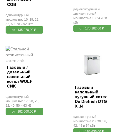
CGB
jодноконтурный и
двухконтурный,
одноконтурный,
мощностью 18,24 и 28
мощностью 10, 19, 23,
кВт
32, 50, 70 и 92 кВт
от
178 182,00 ₽
от
135 270,00 ₽
Газовый /
дизельный
напольный
котел WOLF
CNK
Газовый
напольный
чугунный котел
одноконтурный,
De Dietrich DTG
мощностью 17, 20, 25,
32, 40, 50 и 63 кВт
X..N
от
182 000,00 ₽
одноконтурный,
мощностью 23, 30, 36,
42, 48 и 54 кВт
от
183 635,00 ₽