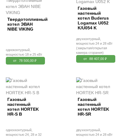
Газовый
настенный
котел Buderus
Твердотопливный
Logamax U052
котел ЭВАН
K/U054 K
NIBE VIKING
двухконтурный,
мощностью 24 и 28 кВт
(закрытая/открытая
одноконтурный,
камера сгорания)
мощностью 18 и 25 кВт
от
88 407,00 ₽
от
78 500,00 ₽
Газовый
Газовый
настенный
настенный
котел HORTEK
котел HORTEK
HR-S B
HR-SR
однохконтурный,
двухконтурный,
мощностью 24, 28 и 32
мощностью 24 и 28 кВт