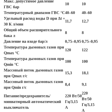
Макс. допустимое давление
10
10
ГВС бар
Температурный диапазон ГВС °C
40–60
40–60
Удельный расход воды D при Δt =
11,7
12,7
30 К л/мин
Общий объем расширительного
8
8
бака л
Давление на входе бар/л
0,75–0,95
0,75–0,95
Температура дымовых газов при
120
122
Qmax °C
Температура дымовых газов при
100
100
Qmin °C
Массовый поток дымовых газов
15,3
18,1
при Qmax г/с
Массовый поток дымовых газов
8,4
9,1
при Qmin г/с
220
Питание/предохранитель/
220 Вт/50
Вт/50
миниатюрный автоматический
Гц/3,15
Гц/3,15
выключатель
А
А