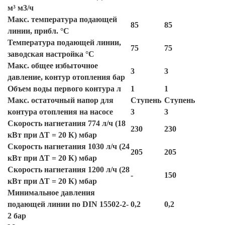
м³ м3/ч
Макс. температура подающей
85
85
линии, прибл. °C
Температура подающей линии,
75
75
заводская настройка °C
Макс. общее избыточное
3
3
давление, контур отопления бар
Объем воды первого контура л
1
1
Макс. остаточный напор для
Ступень
Ступень
контура отопления на насосе
3
3
Скорость нагнетания 774 л/ч (18
230
230
кВт при ΔT = 20 К) мбар
Скорость нагнетания 1030 л/ч (24
205
205
кВт при ΔT = 20 К) мбар
Скорость нагнетания 1200 л/ч (28
-
150
кВт при ΔT = 20 К) мбар
Минимальное давления
подающей линии по DIN 15502-2-
0,2
0,2
2 бар