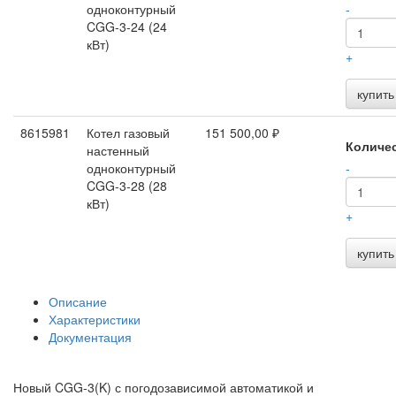
одноконтурный
-
CGG-3-24 (24
кВт)
+
купить
8615981
Котел газовый
151 500,00 ₽
Количе
настенный
одноконтурный
-
CGG-3-28 (28
кВт)
+
купить
Описание
Характеристики
Документация
Новый CGG-3(K) с погодозависимой автоматикой и