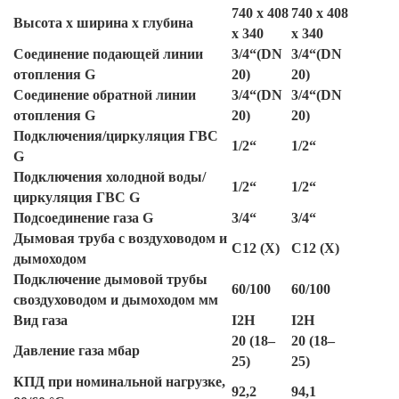
740 x 408
740 x 408
Высота х ширина х глубина
x 340
x 340
Соединение подающей линии
3/4“(DN
3/4“(DN
отопления G
20)
20)
Соединение обратной линии
3/4“(DN
3/4“(DN
отопления G
20)
20)
Подключения/циркуляция ГВС
1/2“
1/2“
G
Подключения холодной воды/
1/2“
1/2“
циркуляция ГВС G
Подсоединение газа G
3/4“
3/4“
Дымовая труба с воздуховодом и
C12 (X)
C12 (X)
дымоходом
Подключение дымовой трубы
60/100
60/100
своздуховодом и дымоходом мм
Вид газа
I2H
I2H
20 (18–
20 (18–
Давление газа мбар
25)
25)
КПД при номинальной нагрузке,
92,2
94,1