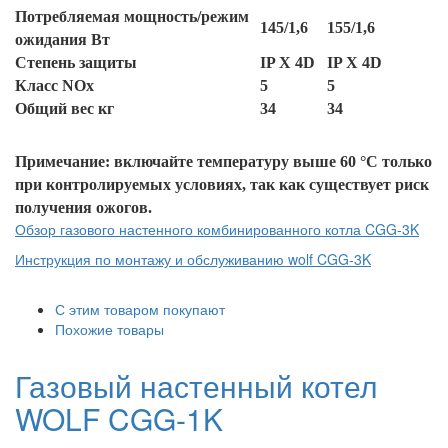
Потребляемая мощность/режим
145/1,6
155/1,6
ожидания Вт
Степень защиты
IP X 4D
IP X 4D
Класс NOx
5
5
Общий вес кг
34
34
Примечание: включайте температуру выше 60 °С только
при контролируемых условиях, так как существует риск
получения ожогов.
Обзор газового настенного комбинированного котла CGG-3K
Инструкция по монтажу и обслуживанию wolf CGG-3K
С этим товаром покупают
Похожие товары
Газовый настенный котел
WOLF CGG-1K