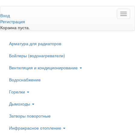
Перейти
Toggl
к
Вход
naviga
основному
Регистрация
содержанию
Корзина пуста.
Арматура для радиаторов
Бойлеры (водонагреватели)
Вентиляция и кондиционирование
Водоснабжение
Горелки
Дымоходы
Затворы поворотные
Инфракрасное отопление