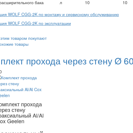
расширительного бака
л
10
10
кция WOLF CGG-2K по монтажу и сервисному обслуживанию
кция WOLF CGG-2K по эксплуатации
 этим товаром покупают
охожие товары
плект прохода через стену Ø 60
0
омплект прохода
ерез стену
оаксиальный Al/Al
ox Geelen