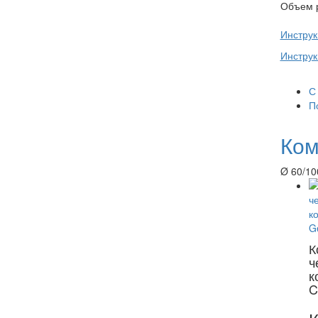
Объем 
Инстру
Инстру
С
П
Ком
Ø 60/10
К
ч
к
C