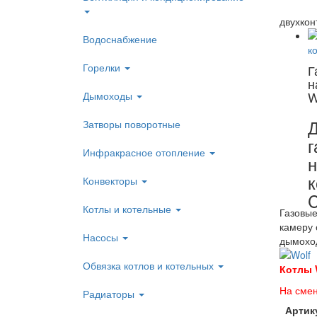
двухкон
Водоснабжение
Горелки
Г
н
W
Дымоходы
Д
Затворы поворотные
г
Инфракрасное отопление
н
Конвекторы
Котлы и котельные
Газовые
камеру 
Насосы
дымохо
Обвязка котлов и котельных
Котлы W
На смен
Радиаторы
Артик