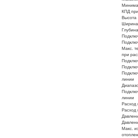
Минима
КПД при
Высота
Ширина
Глубин
Подклю
Подклю
Макс. т
при рас
Подклю
Подключ
Подклю
линии
Диапазо
Подклю
линии
Расход 
Расход 
Давлени
Давлени
Макс. и
отопле