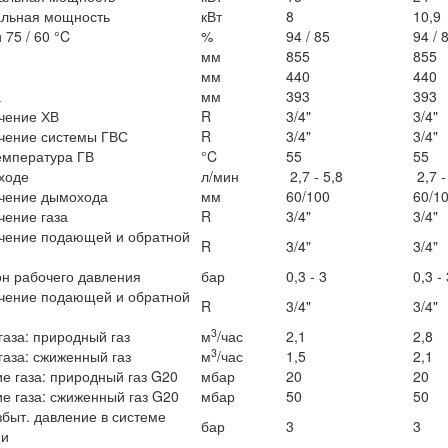
льная мощность
кВт
8
10,9
 75 / 60 °C
%
94 / 85
94 / 
мм
855
855
мм
440
440
а
мм
393
393
чение ХВ
R
3/4"
3/4"
чение системы ГВС
R
3/4"
3/4"
емпература ГВ
°C
55
55
ходе
л/мин
2,7 - 5,8
2,7 -
чение дымохода
мм
60/100
60/1
ение газа
R
3/4"
3/4"
чение подающей и обратной
R
3/4"
3/4"
н рабочего давления
бар
0,3 - 3
0,3 - 
чение подающей и обратной
R
3/4"
3/4"
3
газа: природный газ
м
/час
2,1
2,8
3
газа: сжиженный газ
м
/час
1,5
2,1
е газа: природный газ G20
мбар
20
20
е газа: сжиженный газ G20
мбар
50
50
збыт. давление в системе
бар
3
3
ни