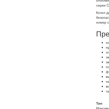
отоплен
серии C
Котел д
безопас
номер с
Пре
н
п
э
э
з
п
ф
в
н
в
га
Тип
Максим