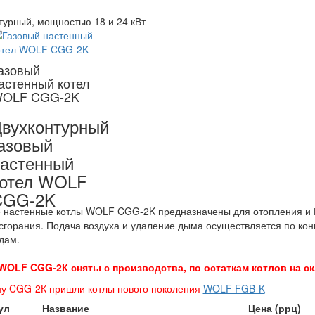
турный, мощностью 18 и 24 кВт
азовый
астенный котел
OLF CGG-2K
вухконтурный
азовый
астенный
котел WOLF
CGG-2K
 настенные котлы WOLF CGG-2K предназначены для отопления и 
сгорания. Подача воздуха и удаление дыма осуществляется по ко
дам.
OLF CGG-2К сняты с производства, по остаткам котлов на скл
у CGG-2К пришли котлы нового поколения
WOLF FGB
-K
ул
Название
Цена (ррц)