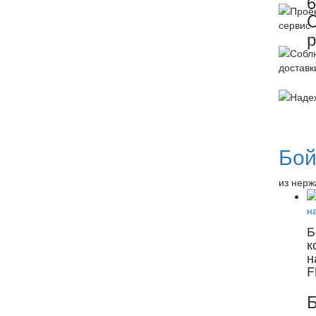
6
C
Бой
из нерж
Б
к
н
F