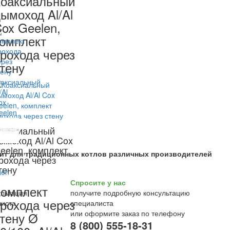
оаксиальный
ымоход Al/Al
ox Geelen,
омплект
рохода через
тену
оаксиальный
ымоход Al/Al Cox
eelen, комплект
ит для традиционных котлов различных производителей
рохода через
тену
Спросите у нас
омплект
получите подробную консультацию
рохода через
специалиста
или оформите заказ по телефону
тену Ø
8 (800) 555-18-31