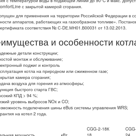
ия с температурой воды в подающей линии до 90°C и макс. допу
omfortLine с закрытой камерой сгорания.
опущен для применения на территории Российской Федерации в со
ности аппаратов, работающих на газообразном топливе». Постанов
ертификата соответствия № С-DЕ.МН01.В00031 от 13.02.2013.
имущества и особенности котл
адежные детали конструкции;
ростой монтаж и обслуживание;
лектронный поджиг и контроль
ксплуатация котла на природном или сжиженном газе;
акрытая камера сгорания;
одача воздуха для горения из атмосферы;
ункция быстрого старта ГВС;
ысокий КПД > 94 %;
изкий уровень выбросов NOx и CO;
озможность подключения шины eBus системы управления WRS;
рантия на котел 2 года.
CGG-2-18К
CGG-
альная мощность
кВт
18
24