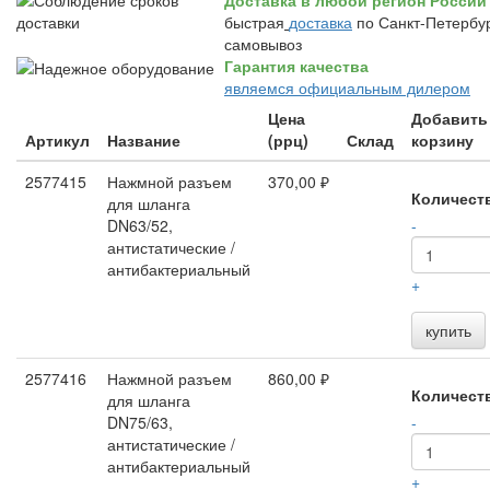
Доставка в любой регион России
быстрая
доставка
по Санкт-Петербур
самовывоз
Гарантия качества
являемся официальным дилером
Цена
Добавить
Артикул
Название
(ррц)
Склад
корзину
2577415
Нажмной разъем
370,00 ₽
Количест
для шланга
DN63/52,
-
антистатические /
антибактериальный
+
купить
2577416
Нажмной разъем
860,00 ₽
Количест
для шланга
DN75/63,
-
антистатические /
антибактериальный
+