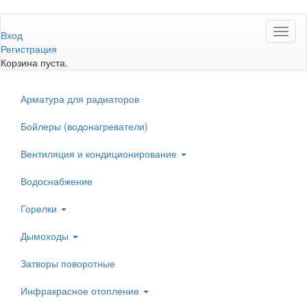
Перейти
Toggl
к
Вход
naviga
основному
Регистрация
содержанию
Корзина пуста.
Арматура для радиаторов
Бойлеры (водонагреватели)
Вентиляция и кондиционирование
Водоснабжение
Горелки
Дымоходы
Затворы поворотные
Инфракрасное отопление