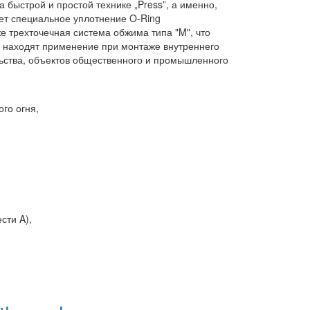
быстрой и простой технике „Press”, а именно,
ет специальное уплотнение O-Ring
же трехточечная система обжима типа "M", что
 находят применение при монтаже внутреннего
льства, объектов общественного и промышленного
го огня,
сти A),