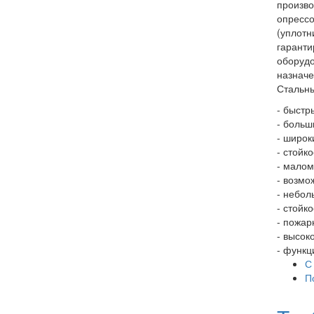
произво
опрессо
(уплотн
гаранти
оборудо
назначе
Стальны
- быстр
- больш
- широк
- стойк
- малом
- возмо
- небол
- стойк
- пожар
- высок
- функц
С
П