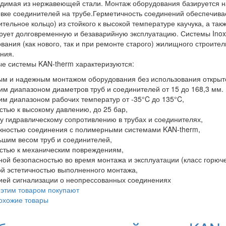
димая из нержавеющей стали. Монтаж оборудования базируется на 
вке соединителей на трубе.Герметичность соединений обеспечива
ительное кольцо) из стойкого к высокой температуре каучука, а так
рует долговременную и безаварийную эксплуатацию. Системы Inox
вания (как нового, так и при ремонте старого) жилищного строите
ния.
е системы KAN-therm характеризуются:
ым и надежным монтажом оборудования без использования открыто
им диапазоном диаметров труб и соединителей от 15 до 168,3 мм.
им диапазоном рабочих температур от -35°C до 135°C,
остью к высокому давлению, до 25 бар,
у гидравлическому сопротивлению в трубах и соединителях,
жностью соединения с полимерными системами KAN-therm,
ьшим весом труб и соединителей,
остью к механическим повреждениям,
ной безопасностью во время монтажа и эксплуатации (класс горюче
ой эстетичностью выполненного монтажа,
ией сигнализации о неопрессованных соединениях
 этим товаром покупают
охожие товары