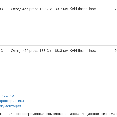
03
Отвод 45° press,139.7 х 139.7 мм KAN-therm Inox
7
13
Отвод 45° press,168.3 х 168.3 мм KAN-therm Inox
9
писание
арактеристики
окументация
rm Inox - это современная комплексная инсталляционная система,