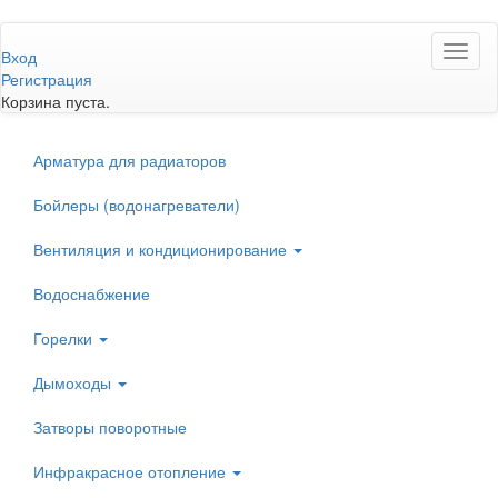
Перейти
Toggl
к
Вход
naviga
основному
Регистрация
содержанию
Корзина пуста.
Арматура для радиаторов
Бойлеры (водонагреватели)
Вентиляция и кондиционирование
Водоснабжение
Горелки
Дымоходы
Затворы поворотные
Инфракрасное отопление