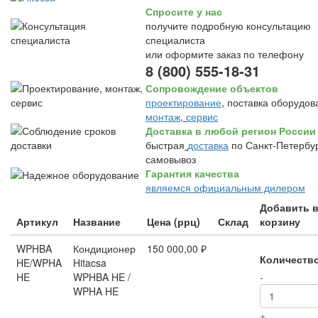
Спросите у нас
получите подробную консультацию
специалиста
или оформите заказ по телефону
8 (800) 555-18-31
Сопровождение объектов
проектирование
, поставка оборудов
монтаж
,
сервис
Доставка в любой регион России
быстрая
доставка
по Санкт-Петербур
самовывоз
Гарантия качества
являемся официальным дилером
Добавить 
Артикул
Название
Цена (ррц)
Склад
корзину
WPHBA
Кондиционер
150 000,00 ₽
Количеств
HE/WPHA
Hitacsa
HE
WPHBA HE /
-
WPHA HE
+