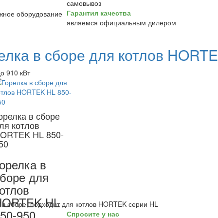
самовывоз
Гарантия качества
являемся официальным дилером
елка в сборе для котлов HORT
до 910 кВт
орелка в сборе
ля котлов
ORTEK HL 850-
50
орелка в
боре для
отлов
HORTEK HL
 в сборе, подходит для котлов HORTEK серии HL
50-950
Спросите у нас