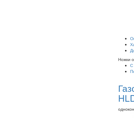
О
Х
Д
Ножки о
С
П
Газ
HL
одноконт