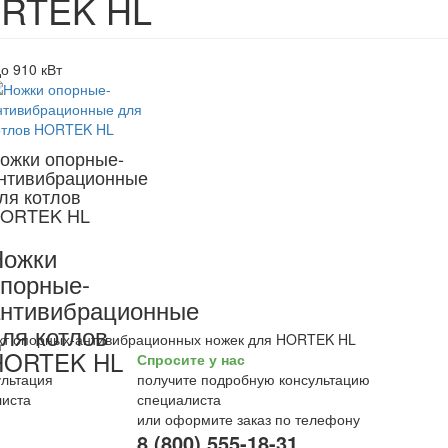
RTEK HL
до 910 кВт
ожки опорные-
нтивибрационные
ля котлов
ORTEK HL
Ножки
порные-
нтивибрационные
ля котлов
кт опорных-антивибрационных ножек для HORTEK HL
HORTEK HL
Спросите у нас
получите подробную консультацию
специалиста
или оформите заказ по телефону
8 (800) 555-18-31