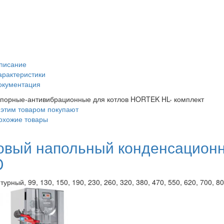
писание
арактеристики
окументация
порные-антивибрационные для котлов HORTEK HL- комплект
 этим товаром покупают
охожие товары
овый напольный конденсацион
D
урный, 99, 130, 150, 190, 230, 260, 320, 380, 470, 550, 620, 700, 8