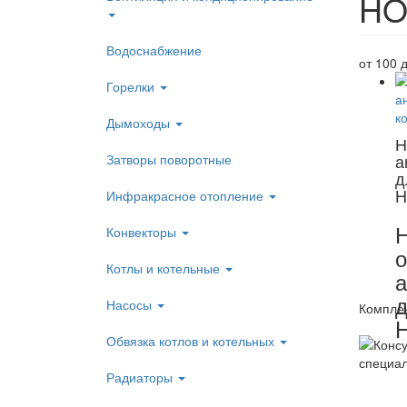
HO
Водоснабжение
от 100 
Горелки
Дымоходы
Н
а
Затворы поворотные
д
H
Инфракрасное отопление
Конвекторы
о
Котлы и котельные
а
д
Насосы
Компле
Обвязка котлов и котельных
Радиаторы