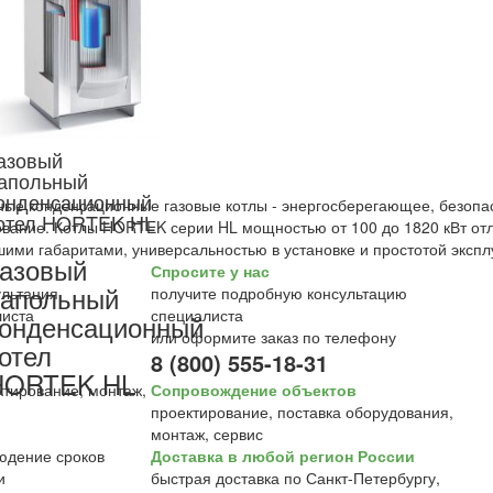
азовый
апольный
онденсационный
ые конденсационные газовые котлы - энергосберегающее, безопас
отел HORTEK HL
вание. Котлы HORTEK серии HL мощностью от 100 до 1820 кВт от
ими габаритами, универсальностью в установке и простотой эксп
азовый
Спросите у нас
апольный
получите подробную консультацию
специалиста
онденсационный
или оформите заказ по телефону
отел
8 (800) 555-18-31
HORTEK HL
Сопровождение объектов
проектирование, поставка оборудования,
монтаж, сервис
Доставка в любой регион России
быстрая доставка по Санкт-Петербургу,