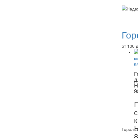
Гор
от 100 
Г
д
H
9
Г
с
к
Горелка
8