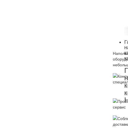
Г
н
к
Напольн
к
оборудо
небольш
Г
н
к
к