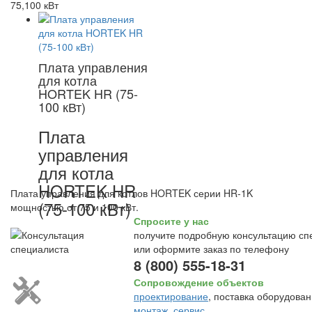
75,100 кВт
Плата управления
для котла
HORTEK HR (75-
100 кВт)
Плата
управления
для котла
HORTEK HR
Плата управления для котлов HORTEK серии HR-1K
(75-100 кВт)
мощностью от 75 и 100 кВт.
Спросите у нас
получите подробную консультацию сп
или оформите заказ по телефону
8 (800) 555-18-31
Сопровождение объектов
проектирование
, поставка оборудован
монтаж
,
сервис