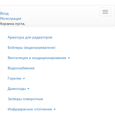
Перейти
Toggl
к
Вход
naviga
основному
Регистрация
содержанию
Корзина пуста.
Арматура для радиаторов
Бойлеры (водонагреватели)
Вентиляция и кондиционирование
Водоснабжение
Горелки
Дымоходы
Затворы поворотные
Инфракрасное отопление