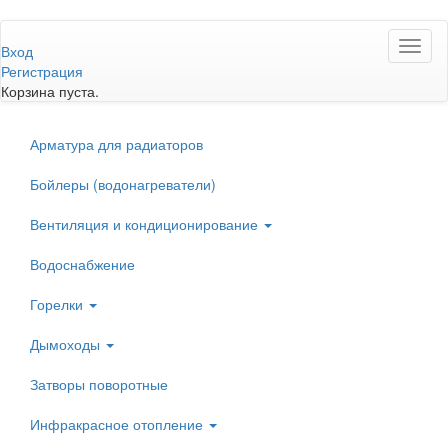
Перейти
Toggl
к
Вход
naviga
основному
Регистрация
содержанию
Корзина пуста.
Арматура для радиаторов
Бойлеры (водонагреватели)
Вентиляция и кондиционирование
Водоснабжение
Горелки
Дымоходы
Затворы поворотные
Инфракрасное отопление