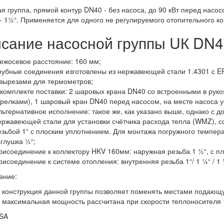
я группа, прямой контур DN40 - без насоса, до 90 кВт перед насо
- 1½“. Применяется для одного не регулируемого отопительного к
сание насосной группы UК DN
ежосевое расстояние: 160 мм;
рубные соединения изготовлены из нержавеющей стали 1.4301 с E
 вырезами для термометров;
 комплекте поставки: 2 шаровых крана DN40 со встроенными в руко
трелками), 1 шаровый кран DN40 перед насосом, на месте насоса у
льтернативное исполнение: такое же, как указано выше, однако с 
ержавеющей стали для установки счётчика расхода тепла (WMZ), с
езьбой 1“ с плоским уплотнением. Для монтажа погружного темпер
аглушка ½“;
рисоединение к коллектору HKV 160мм: наружная резьба 1 ½“, с п
рисоединение к системе отопления: внутренняя резьба 1“/ 1 ¼“ / 1 
ание:
) конструкция данной группы позволяет поменять местами подающ
) максимальная мощность рассчитана при скорости теплоносителя 
SA