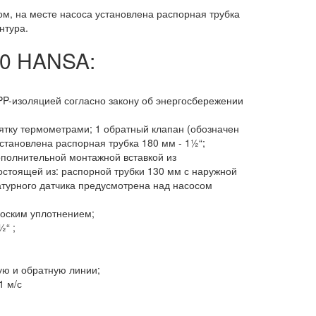
сом, на месте насоса установлена распорная трубка
онтура.
40 HANSA:
PP-изоляцией согласно закону об энергосбережении
ятку термометрами; 1 обратный клапан (обозначен
становлена распорная трубка 180 мм - 1½“;
дополнительной монтажной вставкой из
остоящей из: распорной трубки 130 мм с наружной
атурного датчика предусмотрена над насосом
лоским уплотнением;
½“ ;
ую и обратную линии;
1 м/с