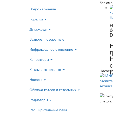
без сме
Водоснабжение
Горелки
Н
Дымоходы
б
D
Затворы поворотные
Н
Инфракрасное отопление
г
Конвекторы
с
Котлы и котельные
Насосн
Насосы
Обвязка котлов и котельных
Радиаторы
Расширительные баки