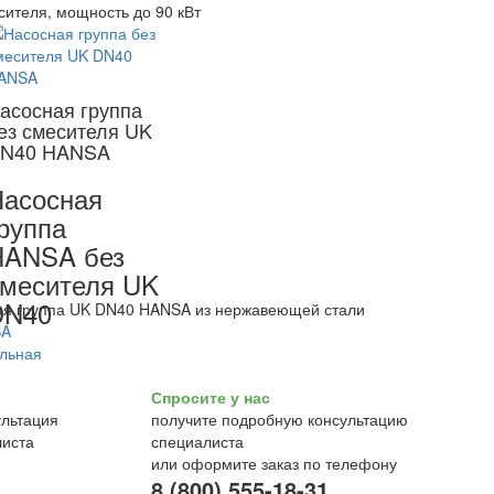
сителя, мощность до 90 кВт
асосная группа
ез смесителя UK
N40 HANSA
асосная
руппа
HANSA без
месителя UK
DN40
ая группа UK DN40 HANSA из нержавеющей стали
Спросите у нас
получите подробную консультацию
специалиста
или оформите заказ по телефону
8 (800) 555-18-31