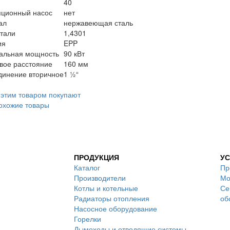
40
яционный насос
нет
ал
нержавеющая сталь
тали
1,4301
ия
EPP
альная мощность
90 кВт
вое расстояние
160 мм
динение вторичное
1 ½“
 этим товаром покупают
охожие товары
ПРОДУКЦИЯ
УС
Каталог
Пр
Производители
Мо
Котлы и котельные
Се
Радиаторы отопления
об
Насосное оборудование
Горелки
Дымоходы и отводящие системы