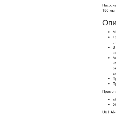
Насосна
180 мм 
Опи
М
Т
с
В
с
А
н
р
з
П
П
Примеч
а
б
UК HAN