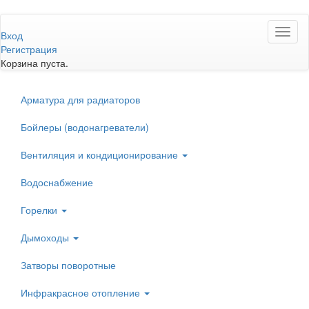
Перейти
Toggl
к
Вход
naviga
основному
Регистрация
содержанию
Корзина пуста.
Арматура для радиаторов
Бойлеры (водонагреватели)
Вентиляция и кондиционирование
Водоснабжение
Горелки
Дымоходы
Затворы поворотные
Инфракрасное отопление