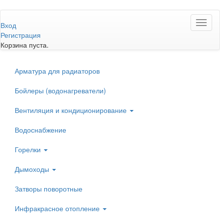
Перейти
Toggl
к
Вход
naviga
основному
Регистрация
содержанию
Корзина пуста.
Арматура для радиаторов
Бойлеры (водонагреватели)
Вентиляция и кондиционирование
Водоснабжение
Горелки
Дымоходы
Затворы поворотные
Инфракрасное отопление