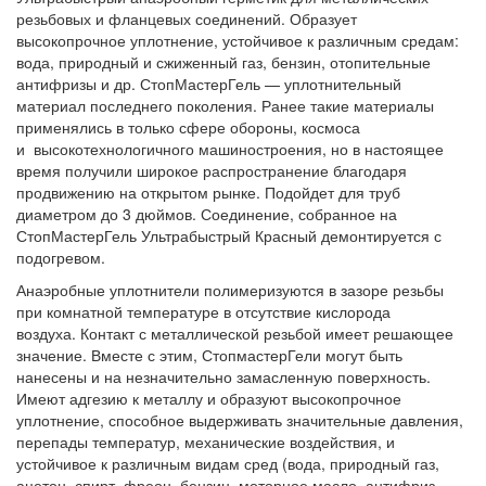
резьбовых и фланцевых соединений. Образует
высокопрочное уплотнение, устойчивое к различным средам:
вода, природный и сжиженный газ, бензин, отопительные
антифризы и др. СтопМастерГель — уплотнительный
материал последнего поколения. Ранее такие материалы
применялись в только сфере обороны, космоса
и высокотехнологичного машиностроения, но в настоящее
время получили широкое распространение благодаря
продвижению на открытом рынке. Подойдет для труб
диаметром до 3 дюймов. Соединение, собранное на
СтопМастерГель Ультрабыстрый Красный демонтируется с
подогревом.
Анаэробные уплотнители полимеризуются в зазоре резьбы
при комнатной температуре в отсутствие кислорода
воздуха. Контакт с металлической резьбой имеет решающее
значение. Вместе с этим, СтопмастерГели могут быть
нанесены и на незначительно замасленную поверхность.
Имеют адгезию к металлу и образуют высокопрочное
уплотнение, способное выдерживать значительные давления,
перепады температур, механические воздействия, и
устойчивое к различным видам сред (вода, природный газ,
ацетон, спирт, фреон, бензин, моторное масло, антифриз,