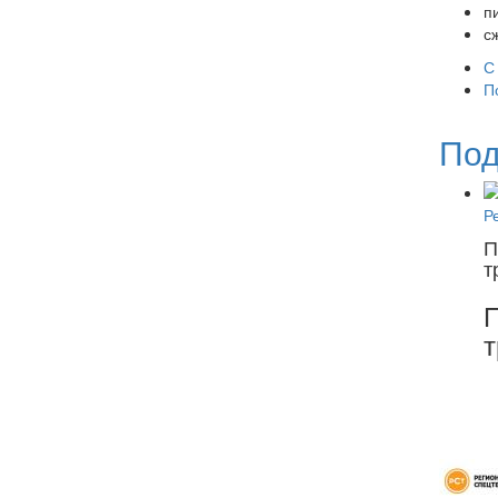
п
с
С
П
Под
П
т
П
т