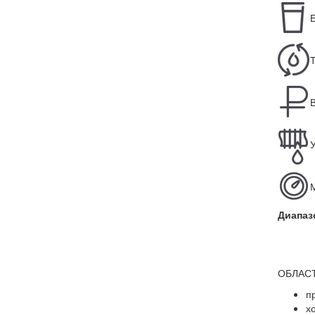
Б
Т
У
М
Диапазо
ОБЛАС
п
х