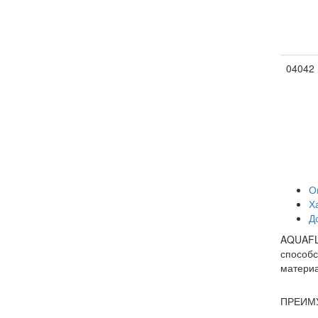
04042
О
Х
Д
AQUAFLA
способс
материа
ПРЕИМ