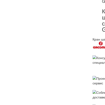
G
К
с
G
Кран ша