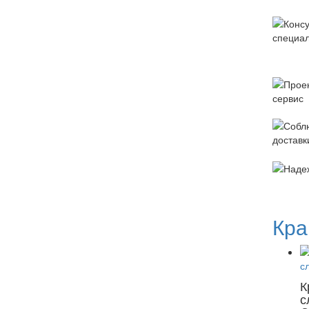
Кра
К
с