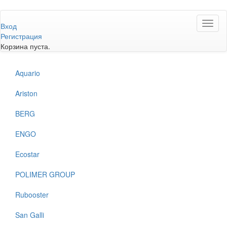
Перейти
Toggl
к
Вход
naviga
основному
Регистрация
содержанию
Корзина пуста.
Aquario
Ariston
BERG
ENGO
Ecostar
POLIMER GROUP
Rubooster
San Galli