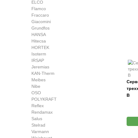
ELCO
Flamco
Fraccaro
Giacomini
Grundfos
HANSA
Hitecsa
HORTEK
Isoterm
IRSAP
Jeremias
KAN-Therm
Meibes
Серв
Nibe
трех
OSO
В
POLYKRAFT
Reflex
Rendamax
Salus
Stelrad
Varmann