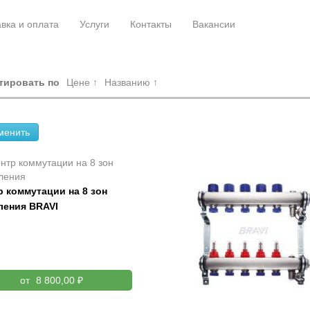
вка и оплата
Услуги
Контакты
Вакансии
тировать по
Цене ↑
Названию ↑
менить
р коммутации на 8 зон
ления BRAVI
от
8 800,00 ₽