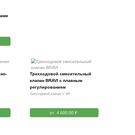
нами
рно-
Трехходовой смесительный
клапан BRAVI с плавным
регулированием
Трехходовой клапан 1" ВР
от
4 600,00 ₽