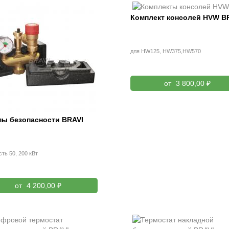
Комплект консолей HVW B
для HW125, HW375,HW570
от
3 800,00 ₽
пы безопасности BRAVI
ть 50, 200 кВт
от
4 200,00 ₽