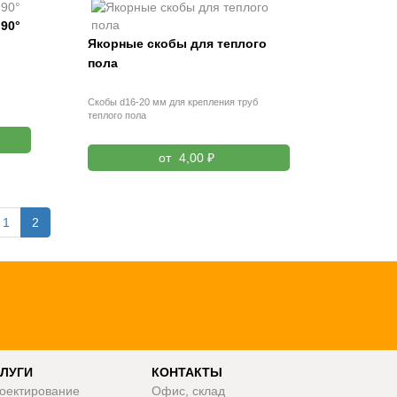
90°
Якорные скобы для теплого
пола
Скобы d16-20 мм для крепления труб
теплого пола
от
4,00 ₽
1
2
ЛУГИ
КОНТАКТЫ
оектирование
Офис, склад