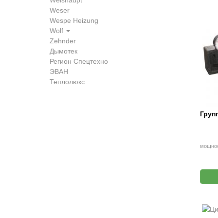
Weishaupt
Weser
Wespe Heizung
Wolf
Zehnder
Дымотек
Регион Спецтехно
ЭВАН
Теплолюкс
Груп
мощнос