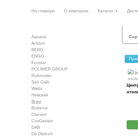
Перейти
к
На главную
О компании
Каталог
Доста
основному
содержанию
Aquario
Сор
Ariston
BERG
ENGO
При
Ecostar
POLIMER GROUP
Rubooster
San Galli
Цент
Watts
отоп
Невский
Bravi
Buderus
Clariant
CoxGeelen
DAB
De Dietrich