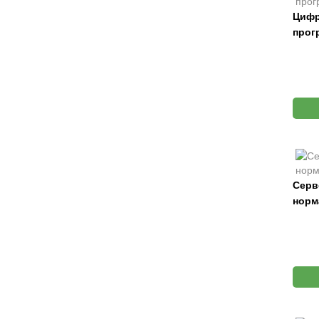
Цифр
прог
Серв
норм