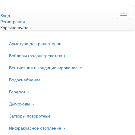
Перейти
Toggl
к
Вход
naviga
основному
Регистрация
содержанию
Корзина пуста.
Арматура для радиаторов
Бойлеры (водонагреватели)
Вентиляция и кондиционирование
Водоснабжение
Горелки
Дымоходы
Затворы поворотные
Инфракрасное отопление