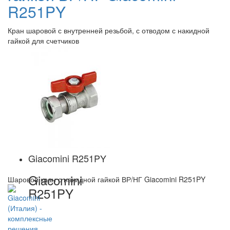
R251PY
Кран шаровой с внутренней резьбой, с отводом с накидной
гайкой для счетчиков
Giacomini R251PY
Giacomini
Шаровой кран с накидной гайкой ВР/НГ Giacomini R251PY
R251PY