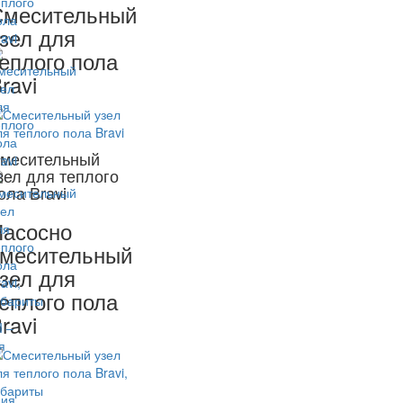
Смесительный
зел для
еплого пола
ravi
месительный
зел для теплого
ола Bravi
асосно
месительный
зел для
еплого пола
ravi