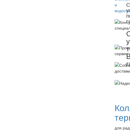
С
у
п
г
у
т
B
г
Кол
тер
для рад