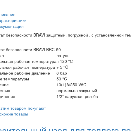
писание
арактеристики
окументация
ат безопасности BRAVI защитный, погружной , с установленной те
ат безопасности BRAVI BRC-50
ал
латунь
альная рабочая температура
+120 °C
льная рабочая температура
+ 5 °C
альное рабочее давление
8 бар
е температуры
50 °C
ение
10(1)A/250 VAC
ствия
нормально закрытый
динение
1/2” наружная резьба
 этим товаром покупают
охожие товары
сительный узел для теплого п