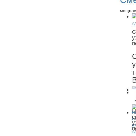
мощност
С
у
п
у
т
B
Н
с
у
п