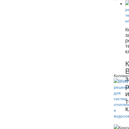
К
з
р
т
к
К
B
Коллект
з
и
т
к