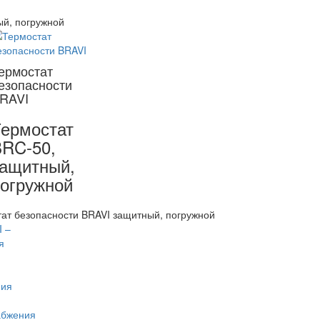
й, погружной
ермостат
езопасности
RAVI
ермостат
RC-50,
ащитный,
огружной
ат безопасности BRAVI защитный, погружной