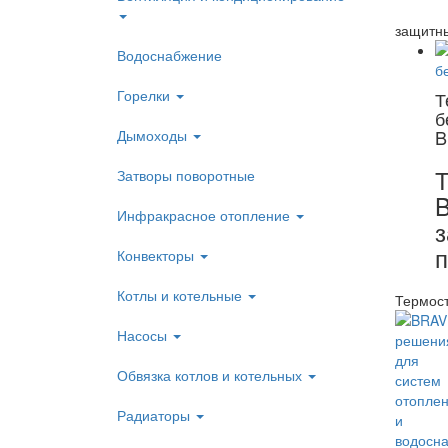
защитны
Водоснабжение
Горелки
Т
б
B
Дымоходы
Т
Затворы поворотные
B
Инфракрасное отопление
з
п
Конвекторы
Котлы и котельные
Термост
Насосы
Обвязка котлов и котельных
Радиаторы