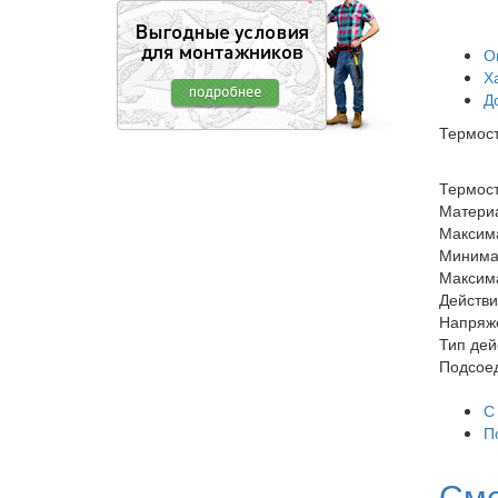
О
Х
Д
Термост
Термост
Матери
Максим
Минима
Максим
Действи
Напряж
Тип дей
Подсое
С
П
Сме