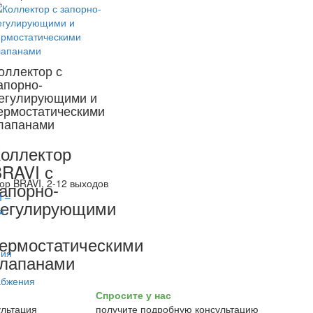
оллектор с
апорно-
егулирующими и
ермостатическими
лапанами
оллектор
RAVI с
ор BRAVI, 2-12 выходов
апорно-
регулирующими
ермостатическими
лапанами
Спросите у нас
получите подробную консультацию