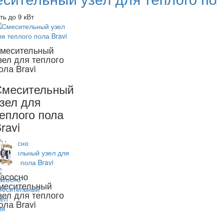
ь до 9 кВт
месительный
зел для теплого
ола Bravi
Смесительный
зел для
еплого пола
ravi
асосно
месительный
зел для теплого
ола Bravi