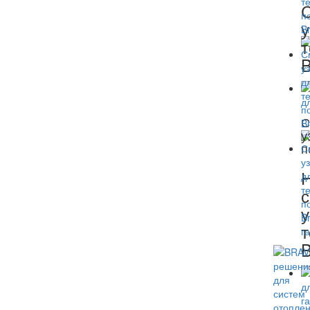
у
т
B
С
у
п
Н
с
у
т
B