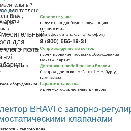
месительный
зел для теплого
ола Bravi,
Спросите у нас
абариты
получите подробную консультацию
специалиста
Смесительный
или оформите заказ по телефону
зел для
8 (800) 555-18-31
еплого пола
Сопровождение объектов
проектирование, поставка оборудования,
ravi,
монтаж, сервис
абариты
Доставка в любой регион России
быстрая доставка по Санкт-Петербургу,
самовывоз
Гарантия качества
являемся официальным дилером
лектор BRAVI с запорно-регул
мостатическими клапанами
иаторов и теплого пола