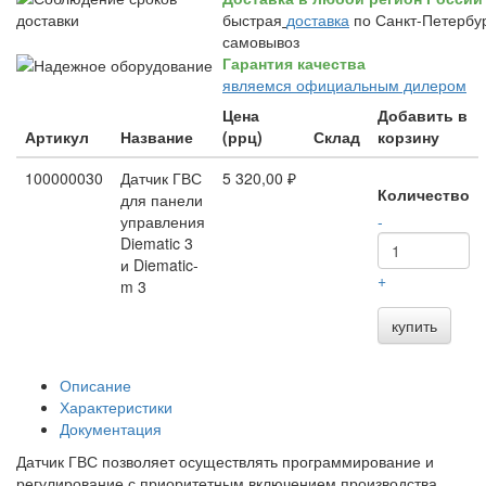
быстрая
доставка
по Санкт-Петербур
самовывоз
Гарантия качества
являемся официальным дилером
Цена
Добавить в
Артикул
Название
(ррц)
Склад
корзину
100000030
Датчик ГВС
5 320,00 ₽
Количество
для панели
управления
-
Diematic 3
и Diematic-
+
m 3
купить
Описание
Характеристики
Документация
Датчик ГВС позволяет осуществлять программирование и
регулирование с приоритетным включением производства