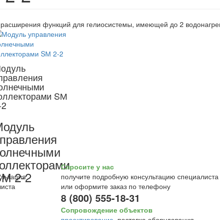
расширения функций для гелиосистемы, имеющей до 2 водонагрев
одуль
правления
олнечными
оллекторами SМ
-2
Модуль
правления
солнечными
оллекторами
Спросите у нас
М 2-2
получите подробную консультацию специалиста
или оформите заказ по телефону
8 (800) 555-18-31
Сопровождение объектов
проектирование
, поставка оборудования,