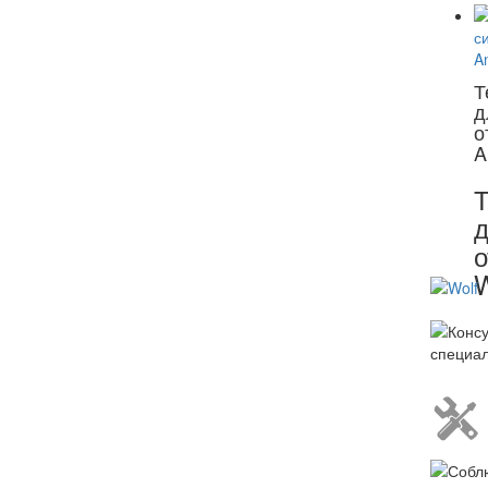
Т
д
о
A
Т
д
о
W