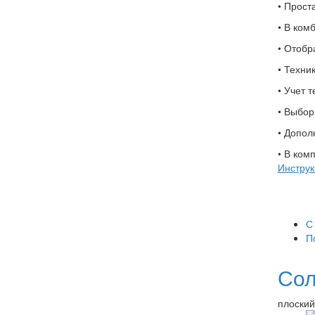
• Прост
• В ком
• Отобр
• Техни
• Учет 
• Выбор
• Допол
• В ком
Инструк
С
П
Сол
плоский