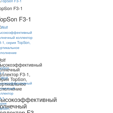
opSon F3-1
opSon F3-1
olf
ысокоэффективный
олнечный
оллектор F3-1,
ерия TopSon,
ертикальное
сполнение
Высокоэффективный
олнечный
оллектор F3-