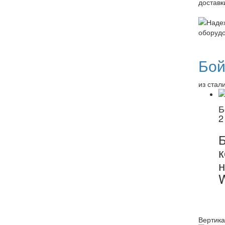
Бой
из стал
Б
2
к
н
Вертика