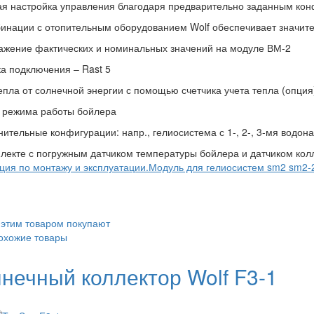
ая настройка управления благодаря предварительно заданным ко
бинации с отопительным оборудованием Wolf обеспечивает значит
ажение фактических и номинальных значений на модуле ВМ-2
ка подключения – Rast 5
тепла от солнечной энергии с помощью счетчика учета тепла (опци
 режима работы бойлера
нительные конфигурации: напр., гелиосистема с 1-, 2-, 3-мя водо
плекте с погружным датчиком температуры бойлера и датчиком кол
ция по монтажу и эксплуатации.Модуль для гелиосистем sm2 sm2-
 этим товаром покупают
охожие товары
нечный коллектор Wolf F3-1