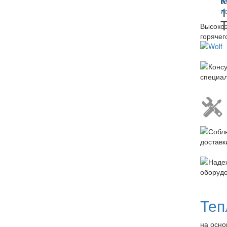
1
T
Высокоэ
горячег
Теп
на осно