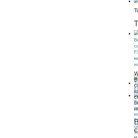
T
T
W
В
с
к
с
в
и
с
к