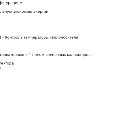
нфигурациям
ельную экономию энергии
я) • Контроль температуры теплоносителя
нагревателями и 1 полем солнечных коллекторов
лектора
2