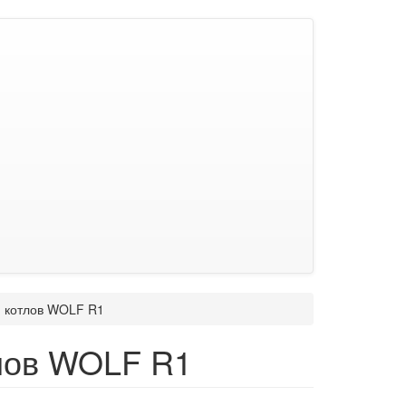
я котлов WOLF R1
лов WOLF R1