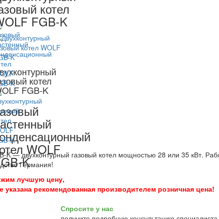
азовый котел
WOLF FGB-K
вухконтурный
азовый котел
OLF FGB-K
азовый
астенный
онденсационный
котел WOLF
B-K — двухконтурный газовый котел мощностью 28 или 35 кВт. Раб
FGB-K
дство Германия!
жим лучшую цену,
те указана рекомендованная производителем розничная цена!
Спросите у нас
получите подробную консультацию специалиста