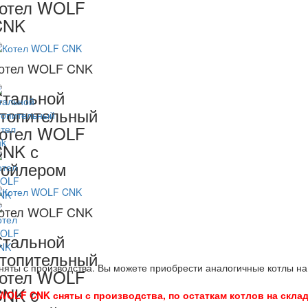
котел WOLF
CNK
отел WOLF CNK
тальной
топительный
котел WOLF
CNK с
бойлером
отел WOLF CNK
тальной
топительный
няты с производства. Вы можете приобрести аналогичные котлы на
котел WOLF
CNK с
OLF CNK сняты с производства, по остаткам котлов на складе