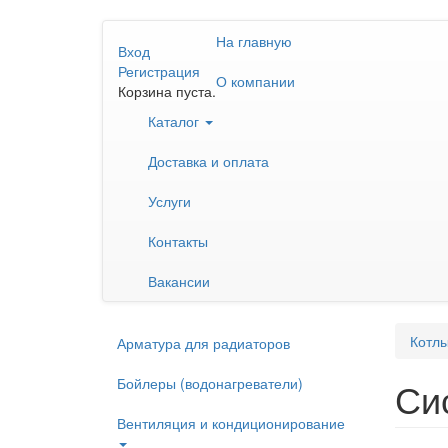
Перейти
На главную
к
Вход
основному
Регистрация
О компании
содержанию
Корзина пуста.
Каталог
Доставка и оплата
Услуги
Контакты
Вакансии
Котлы
Арматура для радиаторов
Бойлеры (водонагреватели)
Си
Вентиляция и кондиционирование