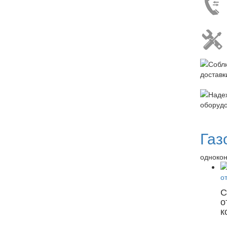
Газ
однокон
С
о
к