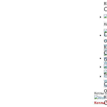
К
С
о
К
С
о
Котлы с
Котлы W