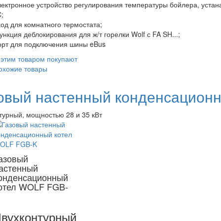
лектронное устройство регулирования температуры бойлера, уста
;
ход для комнатного термостата;
ункция деблокирования для ж/т горелки Wolf с FA SH...;
орт для подключения шины eBus
 этим товаром покупают
охожие товары
овый настенный конденсацион
турный, мощностью 28 и 35 кВт
азовый
астенный
онденсационный
отел WOLF FGB-
вухконтурный