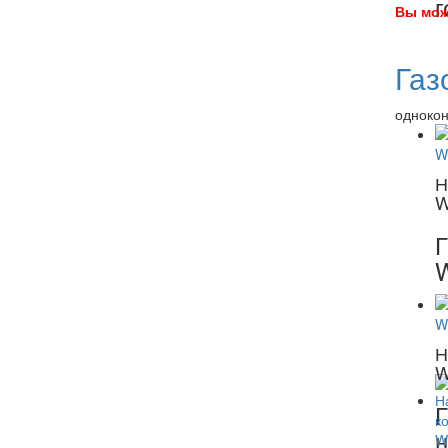
г
Вы мож
Газ
однокон
Н
W
Г
Н
W
Г
н