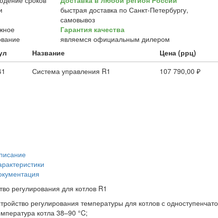
Доставка в любой регион России
быстрая доставка по Санкт-Петербургу,
самовывоз
Гарантия качества
являемся официальным дилером
ул
Название
Цена (ррц)
41
Система управления R1
107 790,00 ₽
писание
арактеристики
окументация
тво регулирования для котлов R1
стройство регулирования температуры для котлов с одноступенчат
емпература котла 38–90 °C;