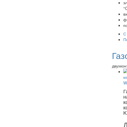
э
°C
в
ф
п
С
П
Газ
двухкон
Г
н
к
к
K
Д