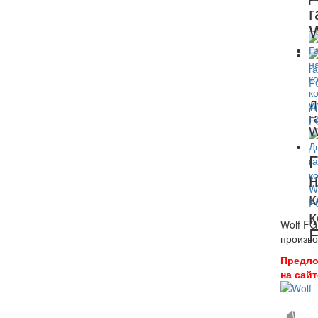
г
Д
г
W
Г
н
к
Wolf FG
произво
Предло
на сай