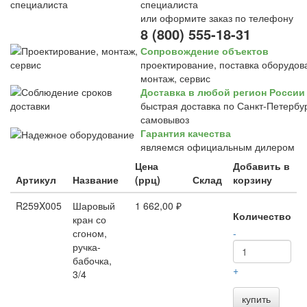
специалиста
или оформите заказ по телефону
8 (800) 555-18-31
Сопровождение объектов
проектирование, поставка оборудов
монтаж, сервис
Доставка в любой регион России
быстрая доставка по Санкт-Петербур
самовывоз
Гарантия качества
являемся официальным дилером
Цена
Добавить в
Артикул
Название
(ррц)
Склад
корзину
R259X005
Шаровый
1 662,00 ₽
Количество
кран со
сгоном,
-
ручка-
бабочка,
+
3/4
купить