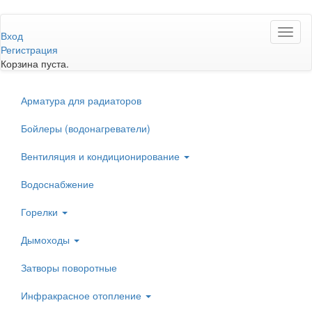
Перейти
Toggl
к
Вход
naviga
основному
Регистрация
содержанию
Корзина пуста.
Арматура для радиаторов
Бойлеры (водонагреватели)
Вентиляция и кондиционирование
Водоснабжение
Горелки
Дымоходы
Затворы поворотные
Инфракрасное отопление