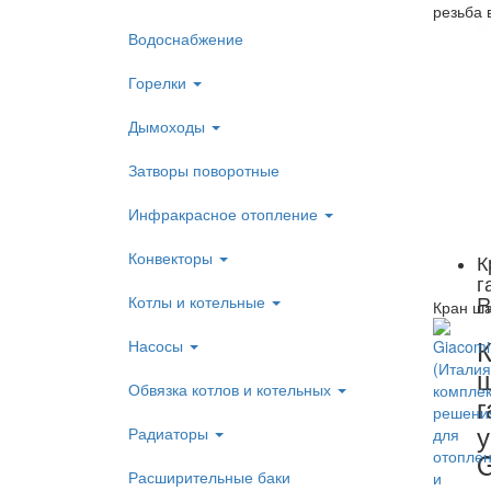
резьба 
Водоснабжение
Горелки
Дымоходы
Затворы поворотные
Инфракрасное отопление
Конвекторы
К
г
R
Котлы и котельные
Кран ша
К
Насосы
Обвязка котлов и котельных
г
у
Радиаторы
G
Расширительные баки