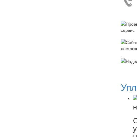
Упл
Н
С
у
н