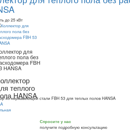
NSA
ь до 25 кВт
оллектор для
еплого пола без
асходомера FBH
3 HANSA
оллектор
ля теплого
пола HANSA
ор из нержавеющей стали FBH 53 для теплых полов HANSA
Спросите у нас
получите подробную консультацию