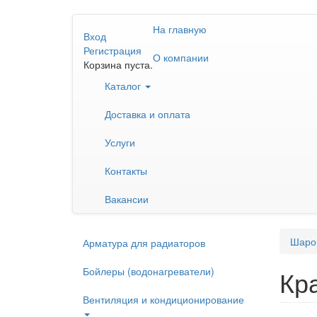
Перейти
На главную
к
Вход
основному
Регистрация
О компании
содержанию
Корзина пуста.
Каталог
Доставка и оплата
Услуги
Контакты
Вакансии
Шаро
Арматура для радиаторов
Бойлеры (водонагреватели)
Кр
Вентиляция и кондиционирование