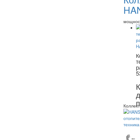
HA
мощност
К
т
р
5
К
д
Коллект