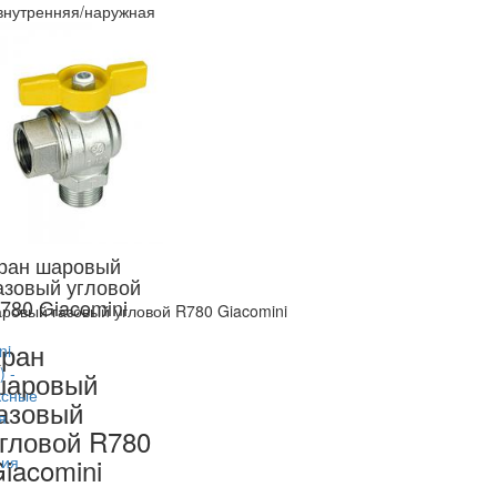
внутренняя/наружная
ран шаровый
азовый угловой
780 Giacomini
ровый газовый угловой R780 Giacomini
ран
шаровый
азовый
гловой R780
iacomini