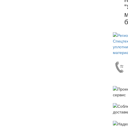
"
м
б