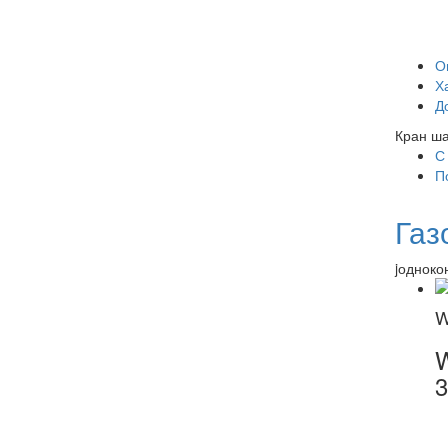
О
Х
Д
Кран ша
С
П
Газ
jодноко
W