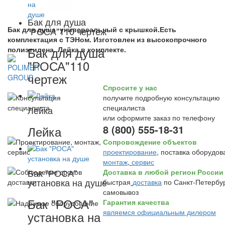
Бак для душа
Бак для душа универсальный с крышкой.Есть
"РОСА"110 чертеж
комплектация с ТЭНом. Изготовлен из высокопрочного
Бак для душа
полиэтилена. Лейка в комплекте.
"РОСА"110
чертеж
Спросите у нас
получите подробную консультацию
специалиста
Лейка
или оформите заказ по телефону
8 (800) 555-18-31
Лейка
Сопровождение объектов
проектирование
, поставка оборудов
монтаж
,
сервис
Бак "РОСА"
Доставка в любой регион России
установка на душе
быстрая
доставка
по Санкт-Петербур
самовывоз
Бак "РОСА"
Гарантия качества
являемся официальным дилером
установка на