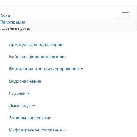
Перейти
Toggl
к
Вход
naviga
основному
Регистрация
содержанию
Корзина пуста.
Арматура для радиаторов
Бойлеры (водонагреватели)
Вентиляция и кондиционирование
Водоснабжение
Горелки
Дымоходы
Затворы поворотные
Инфракрасное отопление