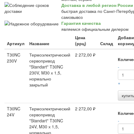
Доставка в любой регион России
быстрая доставка по Санкт-Петербур
самовывоз
Гарантия качества
являемся официальным дилером
Цена
Добави
Артикул
Название
(ррц)
Склад
корзин
T30NC
Термоэлектрический
2 272,00 ₽
Количе
230V
сервопривод
"Standart" T30NC
-
230V, M30 х 1,5,
нормально
+
закрытый
купит
T30NC
Термоэлектрический
2 272,00 ₽
Количе
24V
сервопривод
"Standart" T30NC
-
24V, M30 х 1,5,
нормально