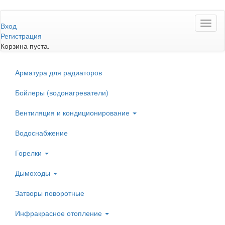
Перейти
Toggl
к
Вход
naviga
основному
Регистрация
содержанию
Корзина пуста.
Арматура для радиаторов
Бойлеры (водонагреватели)
Вентиляция и кондиционирование
Водоснабжение
Горелки
Дымоходы
Затворы поворотные
Инфракрасное отопление