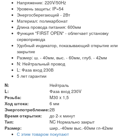
Напряжение: 220V/50Hz
Уровень защиты: IP=54
Энергосберегающий - 2Вт
Материал: поликарбонат
Длина провода питания: 600мм
Функция "FIRST OPEN" - облегчает установку
сервопривода
Удобный индикатор, показывающий открытие или
закрытие
Размер: ш. - 40мм, выс. - 60мм, глуб. - 42мм
N: Нейтральный провод
L: Фаза вход 230В
5 лет гарантии
N:
Нейтраль
L:
Фаза вход 230V
Резьба:
M30 x 1,5
Ход штока:
6 мм
Энергопотребление:
2В
Время открытия:
до 2-х минут
Тип:
NC Нормально закрыт
Размер:
шир..-40мм выс.-60мм гл-42мм
С этим товаром покупают