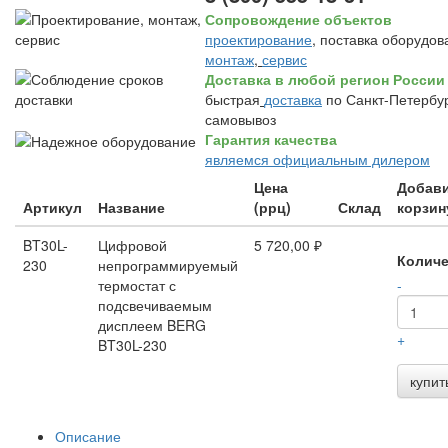
Сопровождение объектов
проектирование
, поставка оборудов
монтаж
,
сервис
Доставка в любой регион России
быстрая
доставка
по Санкт-Петербур
самовывоз
Гарантия качества
являемся официальным дилером
Цена
Добави
Артикул
Название
(ррц)
Склад
корзин
BT30L-
Цифровой
5 720,00 ₽
Количе
230
непрограммируемый
термостат с
-
подсвечиваемым
дисплеем BERG
+
BT30L-230
купит
Описание