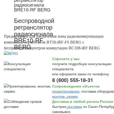
радиосигнала
BRE10-RF BERG
Беспроводной
ретранслятор
радиосигнала
Предназначен для увеличения зоны радиокоммуникации
BRE10-RF
комнатных термостатов BT50-iRF-FS BERG с
BERG
беспроводным центром коммутации BC108-iRF BERG
Спросите у нас
получите подробную консультацию
специалиста
или оформите заказ по телефону
8 (800) 555-18-31
Сопровождение объектов
проектирование
, поставка оборудов
монтаж
,
сервис
Доставка в любой регион России
быстрая
доставка
по Санкт-Петербур
самовывоз