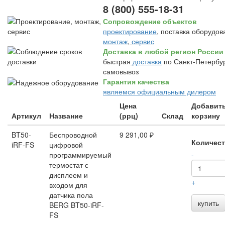
8 (800) 555-18-31
Сопровождение объектов
проектирование
, поставка оборудов
монтаж
,
сервис
Доставка в любой регион России
быстрая
доставка
по Санкт-Петербур
самовывоз
Гарантия качества
являемся официальным дилером
Цена
Добавить
Артикул
Название
(ррц)
Склад
корзину
BT50-
Беспроводной
9 291,00 ₽
Количес
iRF-FS
цифровой
программируемый
-
термостат с
дисплеем и
+
входом для
датчика пола
купить
BERG BT50-iRF-
FS