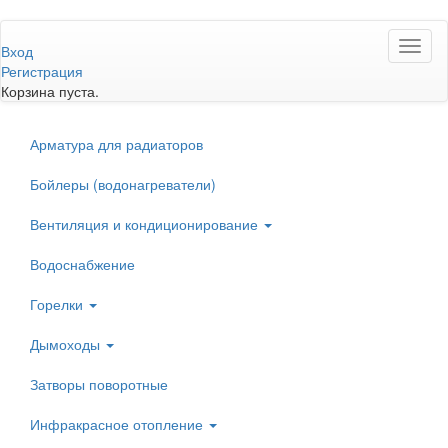
Перейти
Toggl
к
Вход
naviga
основному
Регистрация
содержанию
Корзина пуста.
Арматура для радиаторов
Бойлеры (водонагреватели)
Вентиляция и кондиционирование
Водоснабжение
Горелки
Дымоходы
Затворы поворотные
Инфракрасное отопление