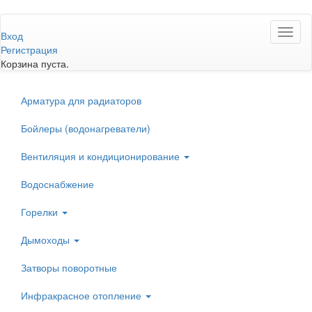
Перейти
Toggl
к
Вход
naviga
основному
Регистрация
содержанию
Корзина пуста.
Арматура для радиаторов
Бойлеры (водонагреватели)
Вентиляция и кондиционирование
Водоснабжение
Горелки
Дымоходы
Затворы поворотные
Инфракрасное отопление