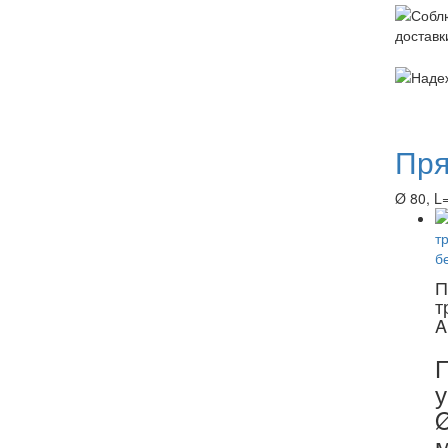
Пря
Ø 80, L=
П
т
A
у
Ø
м