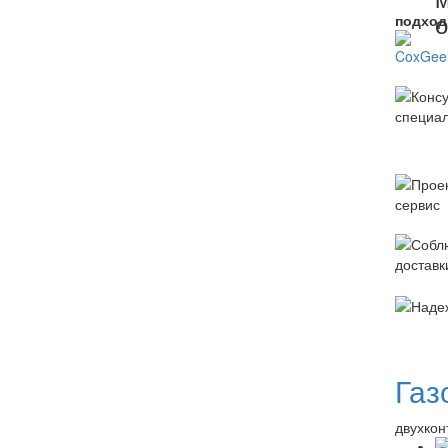
подход
Газ
двухкон