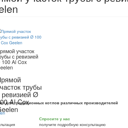
elen
рямой участок
рубы с ревизией
 100 Al Cox
eelen
Прямой
часток трубы
 ревизией Ø
00 Al Cox
ит для традиционных котлов различных производителей
eelen
Спросите у нас
получите подробную консультацию