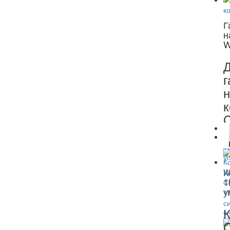
Г
н
W
Д
г
н
К
1
у