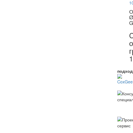
О
Ø
G
C
о
г
1
подход