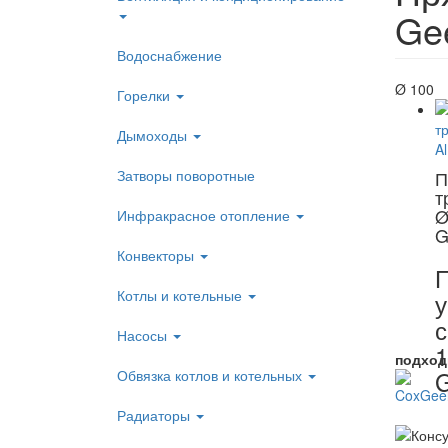
Ge
Водоснабжение
Ø 100
Горелки
Дымоходы
Затворы поворотные
П
т
Ø
Инфракрасное отопление
G
Конвекторы
Котлы и котельные
у
с
Насосы
1
подход
G
Обвязка котлов и котельных
Радиаторы