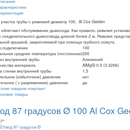
писание
арактеристики
окументация
участок трубы с ревизией диаметр 100, Al Cox Geelen
 облегчает обслуживание дымохода. Как правило, ревизия устанав
х соединительного дымоотвода длиной более 2 м. Ревизия предс
ьной крышкой, закрепляемой при помощи трубного хомута.
р,подключение
100
льная средняя температура (постоянная)
200
л внутренней трубы
Алюминий
ачества материала
AlMgSi 0.5 (3.3206)
 стенки внутренней трубы
1,5
ельное (избыточное) давление
нет
ельное ( с разряжением) давление
да
 этим товаром покупают
охожие товары
од 87 градусов Ø 100 Al Cox Ge
87°