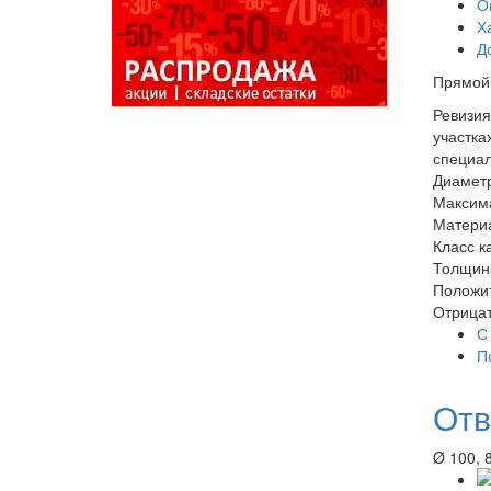
О
Х
Д
Прямой 
Ревизия
участка
специал
Диамет
Максима
Материа
Класс к
Толщина
Положит
Отрицат
С
П
Отв
Ø 100, 