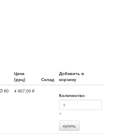
Цена
Добавить в
(ррц)
Склад
корзину
 Ø 80
4 907,00 ₽
Количество
-
+
купить