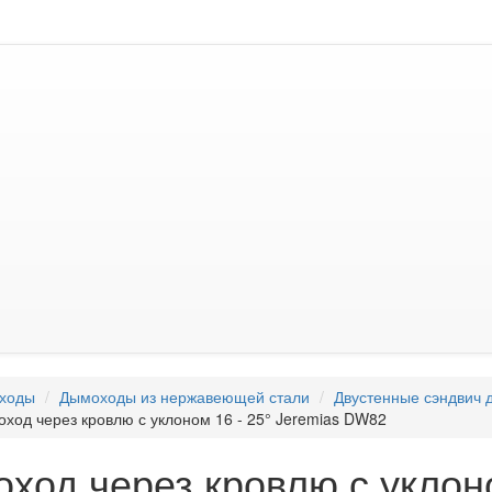
ходы
Дымоходы из нержавеющей стали
Двустенные сэндвич 
оход через кровлю с уклоном 16 - 25° Jeremias DW82
ход через кровлю с уклоно