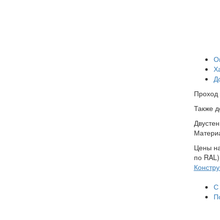
О
Х
Д
Проход 
Также д
Двустен
Материа
Цены на
по RAL)
Констру
С
П