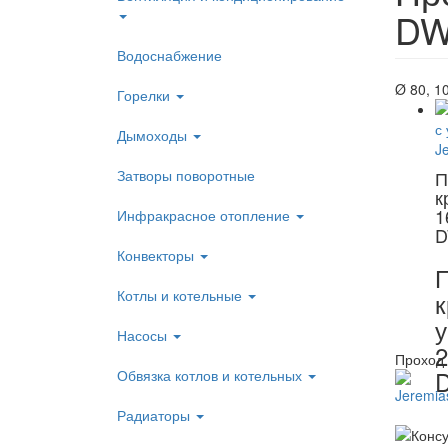
DW
Водоснабжение
Ø 80, 10
Горелки
Дымоходы
Затворы поворотные
П
к
1
Инфракрасное отопление
D
Конвекторы
П
Котлы и котельные
к
у
Насосы
2
Проход 
Обвязка котлов и котельных
Радиаторы