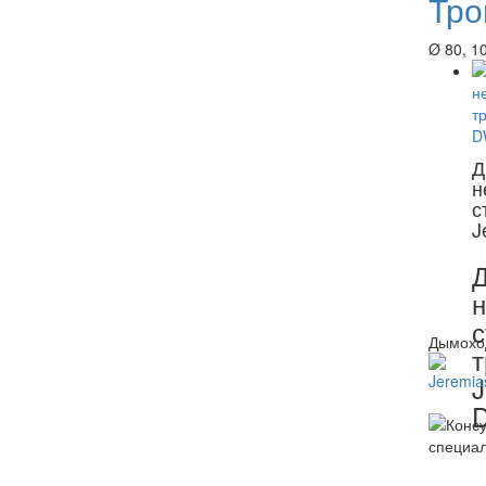
Тро
Ø 80, 10
Д
н
с
J
Д
с
Дымоход
т
J