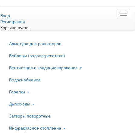
Перейти
Toggl
к
Вход
naviga
основному
Регистрация
содержанию
Корзина пуста.
Арматура для радиаторов
Бойлеры (водонагреватели)
Вентиляция и кондиционирование
Водоснабжение
Горелки
Дымоходы
Затворы поворотные
Инфракрасное отопление