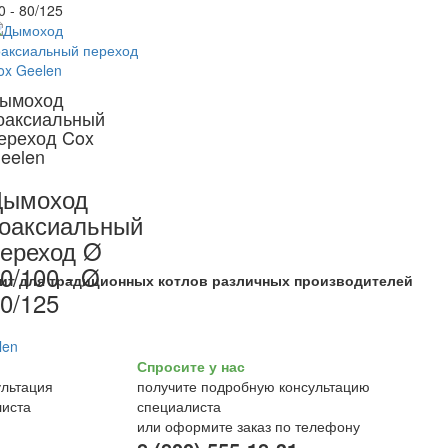
0 - 80/125
ымоход
оаксиальный
ереход Cox
eelen
Дымоход
оаксиальный
ереход Ø
0/100 - Ø
ит для традиционных котлов различных производителей
0/125
Спросите у нас
получите подробную консультацию
специалиста
или оформите заказ по телефону