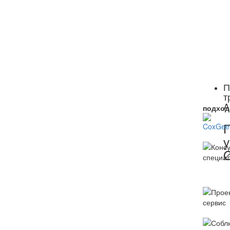
П
т
A
подход
у
Ø