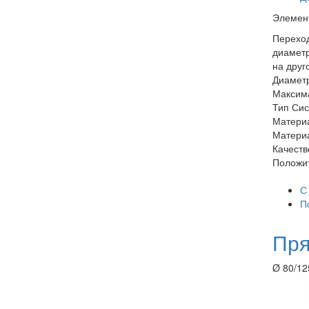
Элемент
Переход
диаметр
на друг
Диамет
Максима
Тип Си
Материа
Матери
Качеств
Положит
С
П
Пря
Ø 80/125