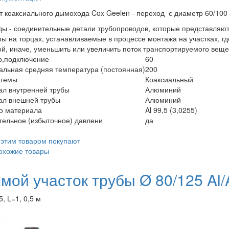
 коаксиального дымохода Cox Geelen - переход с диаметр 60/100 н
ы - соединительные детали трубопроводов, которые представляю
ы на торцах, устанавливаемые в процессе монтажа на участках, г
ой, иначе, уменьшить или увеличить поток транспортируемого веще
р,подключение
60
льная средняя температура (постоянная)
200
стемы
Коаксиальный
л внутренней трубы
Алюминий
ал внешней трубы
Алюминий
о материала
Al 99,5 (3,0255)
ельное (избыточное) давлени
да
 этим товаром покупают
охожие товары
мой участок трубы Ø 80/125 Al/
, L=1, 0,5 м