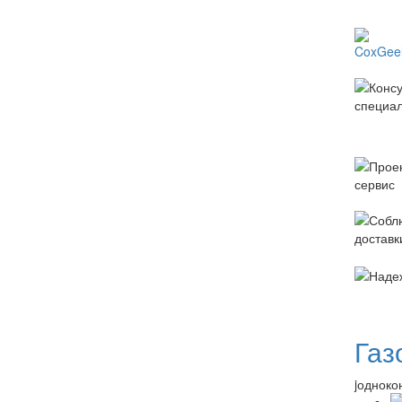
Газ
jодноко