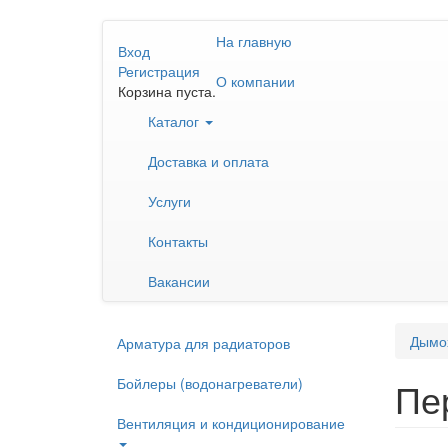
Перейти
На главную
к
Вход
основному
Регистрация
О компании
содержанию
Корзина пуста.
Каталог
Доставка и оплата
Услуги
Контакты
Вакансии
Дымо
Арматура для радиаторов
Бойлеры (водонагреватели)
Пер
Вентиляция и кондиционирование