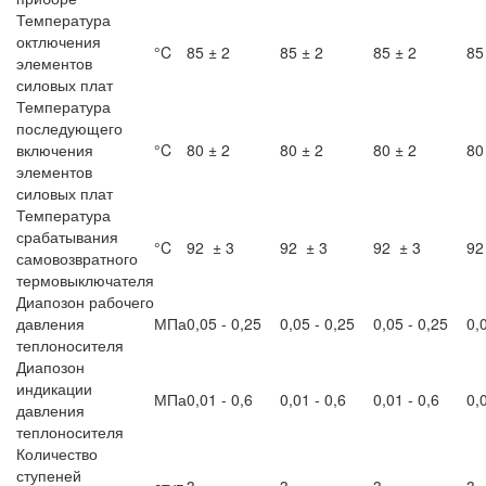
Температура
октлючения
°C
85 ± 2
85 ± 2
85 ± 2
85
элементов
силовых плат
Температура
последующего
включения
°C
80 ± 2
80 ± 2
80 ± 2
80
элементов
силовых плат
Температура
срабатывания
°C
92 ± 3
92 ± 3
92 ± 3
92
самовозвратного
термовыключателя
Диапозон рабочего
давления
МПа
0,05 - 0,25
0,05 - 0,25
0,05 - 0,25
0,
теплоносителя
Диапозон
индикации
МПа
0,01 - 0,6
0,01 - 0,6
0,01 - 0,6
0,
давления
теплоносителя
Количество
ступеней