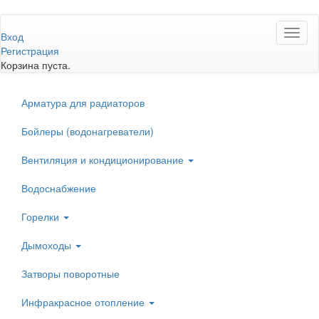
Перейти
Toggl
к
Вход
naviga
основному
Регистрация
содержанию
Корзина пуста.
Арматура для радиаторов
Бойлеры (водонагреватели)
Вентиляция и кондиционирование
Водоснабжение
Горелки
Дымоходы
Затворы поворотные
Инфракрасное отопление