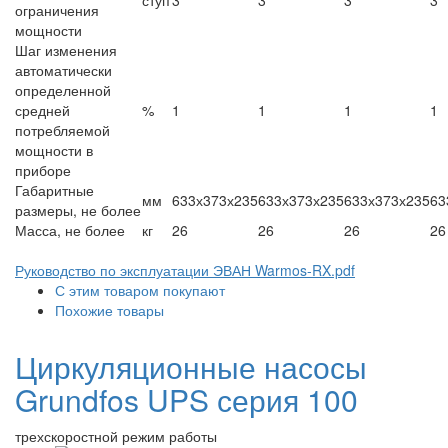
ступ
3
3
3
3
ограничения
мощности
Шаг изменения
автоматически
определенной
средней
%
1
1
1
1
потребляемой
мощности в
приборе
Габаритные
мм
633х373х235
633х373х235
633х373х235
63
размеры, не более
Масса, не более
кг
26
26
26
26
Руководство по эксплуатации ЭВАН Warmos-RX.pdf
С этим товаром покупают
Похожие товары
Циркуляционные насосы
Grundfos UPS серия 100
трехскоростной режим работы