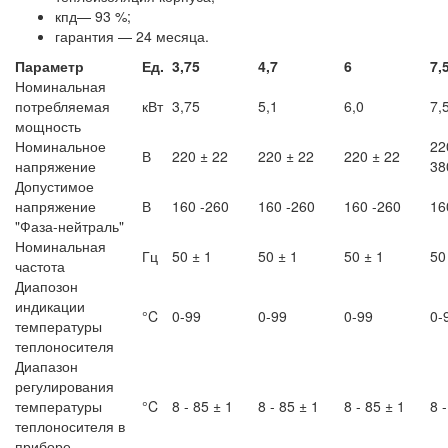
кпд— 93 %;
гарантия — 24 месяца.
Параметр
Ед.
3,75
4,7
6
7,
Номинальная
потребляемая
кВт
3,75
5,1
6,0
7,
мощность
Номинальное
22
В
220 ± 22
220 ± 22
220 ± 22
напряжение
38
Допустимое
напряжение
В
160 -260
160 -260
160 -260
16
"Фаза-нейтраль"
Номинальная
Гц
50 ± 1
50 ± 1
50 ± 1
50
частота
Диапозон
индикации
°C
0-99
0-99
0-99
0-
температуры
теплоносителя
Диапазон
регулирования
температуры
°C
8 - 85 ± 1
8 - 85 ± 1
8 - 85 ± 1
8 
теплоносителя в
приборе