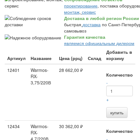
проектирование
, поставка оборудов
монтаж
,
сервис
Доставка в любой регион России
быстрая
доставка
по Санкт-Петербур
самовывоз
Гарантия качества
являемся официальным дилером
Добавить в
Артикул
Название
Цена (ррц)
Склад
корзину
12401
Warmos-
28 662,00 ₽
Количество
RX-
3,75/220В
-
+
купить
12434
Warmos-
30 362,00 ₽
Количество
RX-
4,7/220В
-