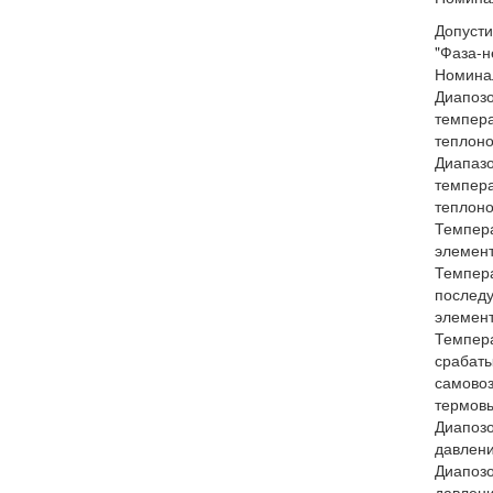
Допуст
"Фаза-н
Номинал
Диапозо
темпер
теплоно
Диапазо
темпер
теплоно
Темпер
элемент
Темпер
послед
элемент
Темпер
срабат
самовоз
термов
Диапозо
давлени
Диапозо
давлени