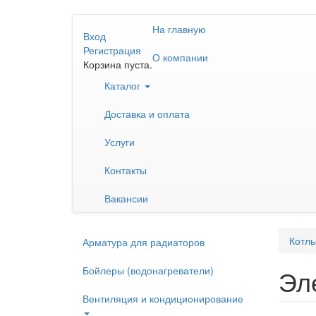
Перейти
На главную
к
Вход
основному
Регистрация
О компании
содержанию
Корзина пуста.
Каталог
Доставка и оплата
Услуги
Контакты
Вакансии
Котлы
Арматура для радиаторов
Бойлеры (водонагреватели)
Эл
Вентиляция и кондиционирование