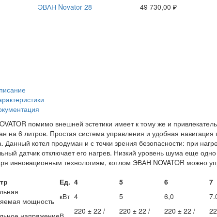
ЭВАН Novator 28
49 730,00 ₽
писание
арактеристики
окументация
VATOR помимо внешней эстетики имеет к тому же и привлекател
ан на 6 литров. Простая система управления и удобная навигация 
. Данный котел продуман и с точки зрения безопасности: при нагр
ьный датчик отключает его нагрев. Низкий уровень шума еще одн
аря инновационным технологиям, котлом ЭВАН NOVATOR можно уп
тр
Ед.
4
5
6
7
льная
кВт
4
5
6,0
7.
ляемая мощность
220 ± 22 /
220 ± 22 /
220 ± 22 /
22
льное напряжение
В