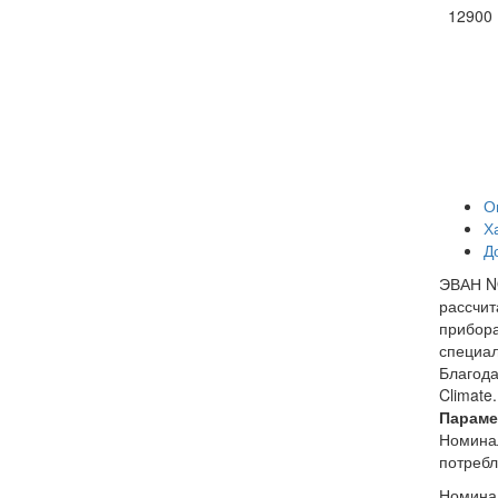
12900
О
Х
Д
ЭВАН NO
рассчит
прибора
специал
Благод
Climate.
Параме
Номина
потреб
Номина