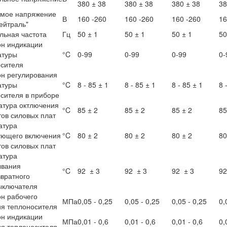
380 ± 38
380 ± 38
380 ± 38
38
имое напряжение
В
160 -260
160 -260
160 -260
16
ейтраль"
ьная частота
Гц
50 ± 1
50 ± 1
50 ± 1
50
н индикации
атуры
°C
0-99
0-99
0-99
0-
сителя
н регулирования
атуры
°C
8 - 85 ± 1
8 - 85 ± 1
8 - 85 ± 1
8 
сителя в приборе
атура октлючения
°C
85 ± 2
85 ± 2
85 ± 2
85
ов силовых плат
атура
ующего включения
°C
80 ± 2
80 ± 2
80 ± 2
80
ов силовых плат
атура
ывания
°C
92 ± 3
92 ± 3
92 ± 3
92
вратного
ыключателя
н рабочего
МПа
0,05 - 0,25
0,05 - 0,25
0,05 - 0,25
0,
я теплоносителя
н индикации
МПа
0,01 - 0,6
0,01 - 0,6
0,01 - 0,6
0,
я теплоносителя