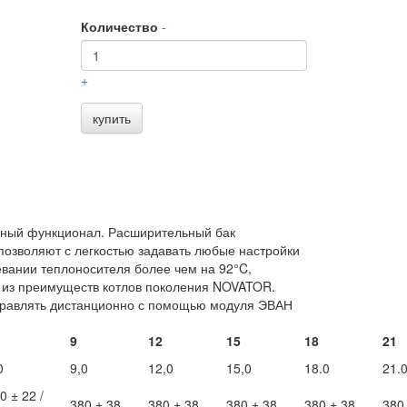
Количество
-
+
купить
ьный функционал. Расширительный бак
позволяют с легкостью задавать любые настройки
евании теплоносителя более чем на 92°C,
о из преимуществ котлов поколения NOVATOR.
равлять дистанционно с помощью модуля ЭВАН
9
12
15
18
21
0
9,0
12,0
15,0
18.0
21.
0 ± 22 /
380 ± 38
380 ± 38
380 ± 38
380 ± 38
380