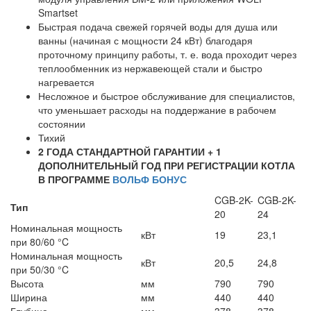
Smartset
Быстрая подача свежей горячей воды для душа или
ванны (начиная с мощности 24 кВт) благодаря
проточному принципу работы, т. е. вода проходит через
теплообменник из нержавеющей стали и быстро
нагревается
Несложное и быстрое обслуживание для специалистов,
что уменьшает расходы на поддержание в рабочем
состоянии
Тихий
2 ГОДА СТАНДАРТНОЙ ГАРАНТИИ + 1
ДОПОЛНИТЕЛЬНЫЙ ГОД ПРИ РЕГИСТРАЦИИ КОТЛА
В ПРОГРАММЕ
ВОЛЬФ БОНУС
CGB-2K-
CGB-2K-
Тип
20
24
Номинальная мощность
кВт
19
23,1
при 80/60 °C
Номинальная мощность
кВт
20,5
24,8
при 50/30 °C
Высота
мм
790
790
Ширина
мм
440
440