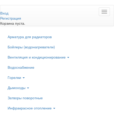
Перейти
Toggl
к
Вход
naviga
основному
Регистрация
содержанию
Корзина пуста.
Арматура для радиаторов
Бойлеры (водонагреватели)
Вентиляция и кондиционирование
Водоснабжение
Горелки
Дымоходы
Затворы поворотные
Инфракрасное отопление