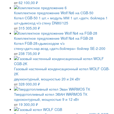
от
62 100,00 ₽
Комплектное предложение Wolf №6 на СGB-50
Котел СGB-50 1 шт.+ модуль ММ 1 шт.+датч. бойлера 1
шт+дымоход ч/з стену DN80/125
от
315 305,00 ₽
Комплектное предложение Wolf №4 на FGB-28
Котел FGB-28+дымоходом ч/з
стену+датч.нар.возд.+датч.бойлера+ бойлер SE-2-200
от
238 735,00 ₽
Газовый настенный конденсационный котел WOLF CGB-
2K
двухконтурный, мощностью 20 и 24 кВт
от
328 000,00 ₽
Твердотопливный котел ЭВАН WARMOS TК
одноконтурный, мощностью 9 и 12 кВт
от
19 300,00 ₽