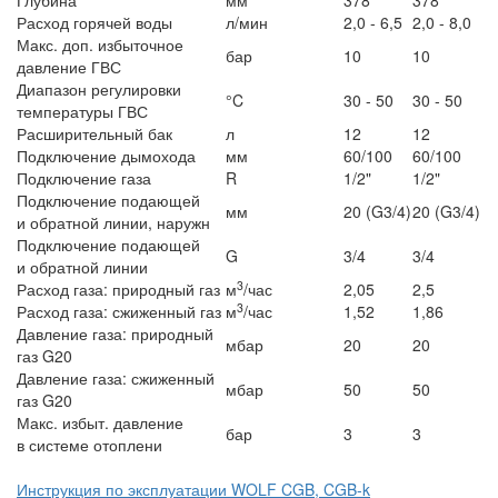
Глубина
мм
378
378
Расход горячей воды
л/мин
2,0 - 6,5
2,0 - 8,0
Макс. доп. избыточное
бар
10
10
давление ГВС
Диапазон регулировки
°C
30 - 50
30 - 50
температуры ГВС
Расширительный бак
л
12
12
Подключение дымохода
мм
60/100
60/100
Подключение газа
R
1/2"
1/2"
Подключение подающей
мм
20 (G3/4)
20 (G3/4)
и обратной линии, наружн
Подключение подающей
G
3/4
3/4
и обратной линии
3
Расход газа: природный газ
м
/час
2,05
2,5
3
Расход газа: сжиженный газ
м
/час
1,52
1,86
Давление газа: природный
мбар
20
20
газ G20
Давление газа: сжиженный
мбар
50
50
газ G20
Макс. избыт. давление
бар
3
3
в системе отоплени
Инструкция по эксплуатации WOLF CGB, CGB-k