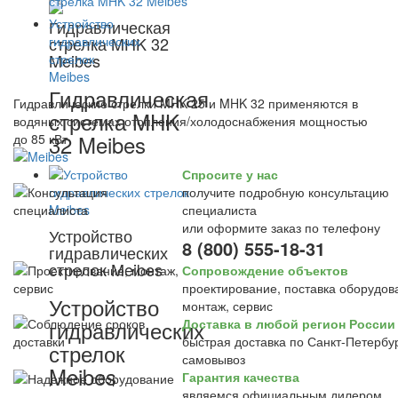
Гидравлическая
стрелка MHK 32
Meibes
Гидравлическая
Гидравлические стрелки MHK 25 и MHK 32 применяются в
стрелка MHK
водяных системах отопления/холодоснабжения мощностью
32 Meibes
до 85 кВт
Спросите у нас
получите подробную консультацию
специалиста
или оформите заказ по телефону
Устройство
8 (800) 555-18-31
гидравлических
стрелок Meibes
Сопровождение объектов
проектирование, поставка оборудов
Устройство
монтаж, сервис
гидравлических
Доставка в любой регион России
быстрая доставка по Санкт-Петербур
стрелок
самовывоз
Meibes
Гарантия качества
являемся официальным дилером