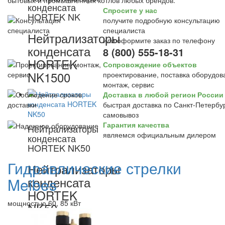
бытовых и промышленных котлов любых брендов.
конденсата
Спросите у нас
HORTEK NK
получите подробную консультацию
специалиста
Нейтрализаторы
или оформите заказ по телефону
конденсата
8 (800) 555-18-31
HORTEK
Сопровождение объектов
NK1500
проектирование, поставка оборудов
монтаж, сервис
Доставка в любой регион России
быстрая доставка по Санкт-Петербур
самовывоз
Гарантия качества
Нейтрализаторы
являемся официальным дилером
конденсата
HORTEK NK50
Гидравлические стрелки
Нейтрализаторы
конденсата
Meibes
HORTEK
мощностью 60, 85 кВт
NK50