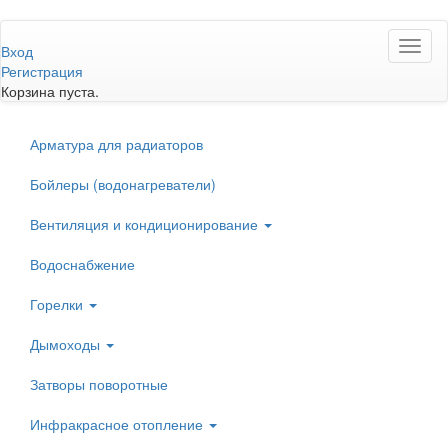
Перейти
Toggl
к
Вход
naviga
основному
Регистрация
содержанию
Корзина пуста.
Арматура для радиаторов
Бойлеры (водонагреватели)
Вентиляция и кондиционирование
Водоснабжение
Горелки
Дымоходы
Затворы поворотные
Инфракрасное отопление