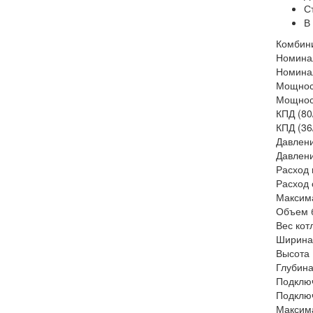
С
В
Комбин
Номинал
Номинал
Мощност
Мощност
КПД (80
КПД (36
Давлени
Давлени
Расход 
Расход 
Максим
Объем 
Вес кот
Ширина
Высота
Глубин
Подключ
Подключ
Максима