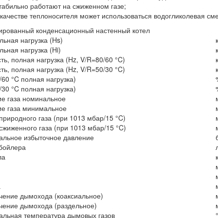
табильно работают на сжиженном газе;
 качестве теплоносителя может использоваться водогликолевая сме
ированный конденсационный настенный котел
ьная нагрузка (Hs)
ьная нагрузка (Hi)
ь, полная нагрузка (Hz, V/R=80/60 °C)
ь, полная нагрузка (Hz, V/R=50/30 °C)
/60 °C полная нагрузка)
/30 °C полная нагрузка)
е газа номинальное
е газа минимальное
природного газа (при 1013 мбар/15 °C)
сжиженного газа (при 1013 мбар/15 °C)
альное избыточное давление
бойлера
ла
к
а
ение дымохода (коаксиальное)
ение дымохода (раздельное)
льная температура дымовых газов