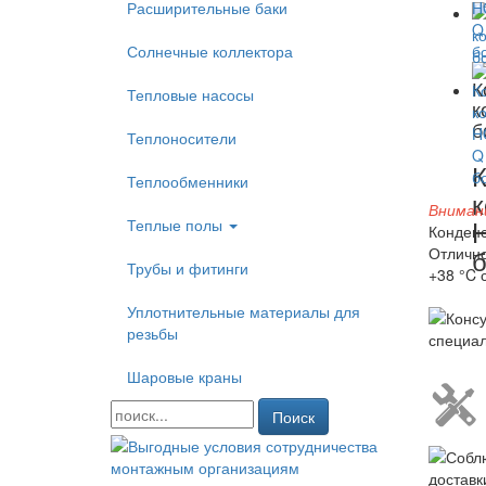
Расширительные баки
Солнечные коллектора
К
Тепловые насосы
к
б
Теплоносители
К
Теплообменники
к
Вниман
Теплые полы
Конденс
Отлично
Трубы и фитинги
+38 °C 
Уплотнительные материалы для
резьбы
Шаровые краны
Поиск