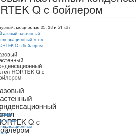
RTEK Q с бойлером
турный, мощностью 25, 38 и 51 кВт
азовый
астенный
онденсационный
отел HORTEK Q с
ойлером
азовый
астенный
онденсационный
отел
HORTEK Q с
бойлером