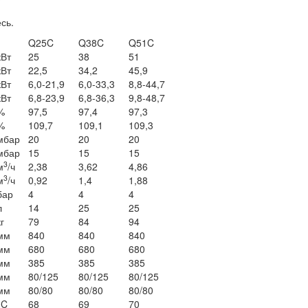
сь.
Q25C
Q38C
Q51C
кВт
25
38
51
кВт
22,5
34,2
45,9
кВт
6,0-21,9
6,0-33,3
8,8-44,7
кВт
6,8-23,9
6,8-36,3
9,8-48,7
%
97,5
97,4
97,3
%
109,7
109,1
109,3
мбар
20
20
20
мбар
15
15
15
3
м
/ч
2,38
3,62
4,86
3
м
/ч
0,92
1,4
1,88
бар
4
4
4
л
14
25
25
г
79
84
94
мм
840
840
840
мм
680
680
680
мм
385
385
385
мм
80/125
80/125
80/125
мм
80/80
80/80
80/80
°C
68
69
70