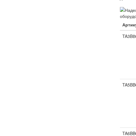
Артик
TA3BВ
TA5BB
TA6BB