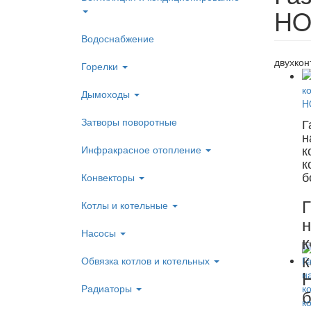
HO
Водоснабжение
двухкон
Горелки
Дымоходы
Затворы поворотные
Г
н
к
Инфракрасное отопление
к
б
Конвекторы
Г
Котлы и котельные
н
Насосы
к
к
Обвязка котлов и котельных
Радиаторы