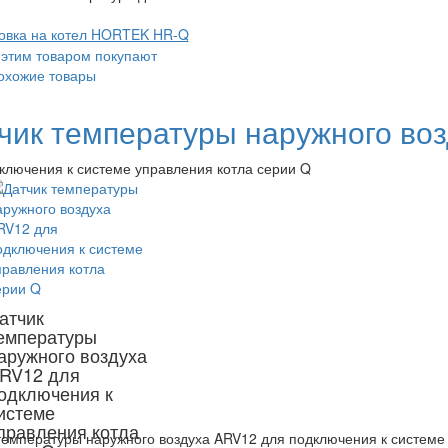
овка на котел HORTEK HR-Q
 этим товаром покупают
охожие товары
чик температуры наружного в
ключения к системе управления котла серии Q
атчик
емпературы
аружного воздуха
RV12 для
одключения к
истеме
правления котла
температуры наружного воздуха ARV12 для подключения к системе