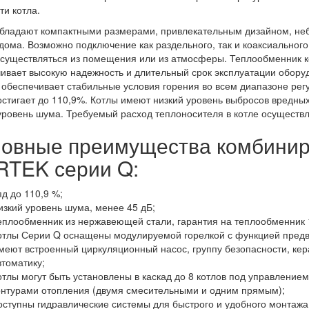
и котла.
бладают компактными размерами, привлекательным дизайном, неб
дома. Возможно подключение как раздельного, так и коаксиальног
существляться из помещения или из атмосферы. Теплообменник к
ивает высокую надежность и длительный срок эксплуатации обор
 обеспечивает стабильные условия горения во всем диапазоне рег
остигает до 110,9%. Котлы имеют низкий уровень выбросов вредны
уровень шума. Требуемый расход теплоносителя в котле осущест
овные преимущества комбинир
TEK серии Q:
пд до 110,9 %;
изкий уровень шума, менее 45 дБ;
еплообменник из нержавеющей стали, гарантия на теплообменник 1
отлы Серии Q оснащены модулируемой горелкой с функцией предв
меют встроенный циркуляционный насос, группу безопасности, ке
втоматику;
отлы могут быть установлены в каскад до 8 котлов под управление
онтурами отопления (двумя смесительными и одним прямым);
оступны гидравлические системы для быстрого и удобного монтажа