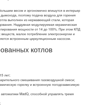
ольшим весом и эргономично впишутся в интерьер
о дымохода, поэтому подача воздуха для горения
отла выполнен из нержавеющей стали, которая
удования. Наддувная модулируемая керамическая
улирования мощности от 14 до 100%. При этом КПД
х веществ, малое потребление электроэнергии и
вляется встроенным циркуляционным насосом.
ованных котлов
5 лет;
арительного смешивания газовоздушной смеси;
рамическую горелку и встроенную погодозависимую
м автоматики MadQ, способной управлять тремя
;