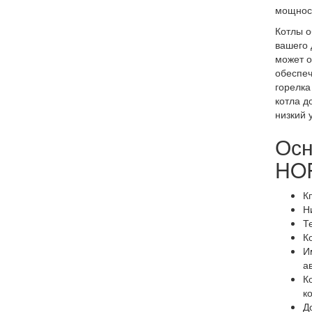
мощност
Котлы о
вашего 
может о
обеспеч
горелка
котла д
низкий 
Осн
HOR
К
Н
Т
К
И
а
К
к
Д