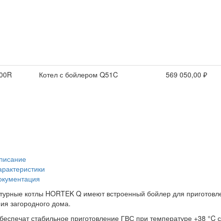
00R
Котел с бойлером Q51C
569 050,00 ₽
писание
арактеристики
окументация
турные котлы HORTEK Q имеют встроенный бойлер для приготовле
ия загородного дома.
беспечат стабильное приготовление ГВС при температуре +38 °C со