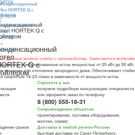
онденсационный
отел HORTEK Q с
ойлером
онденсационный
отел
ие! Данные модели сняты с производства. Заменяются моделям
HORTEK Q с
ационные комбинированные котлы мощностью от 25 кВт до 50 кВт
бойлером
е решение для отопления загородного дома. Обеспечивают стаби
со скоростью 14-23 л/мин в зависимости от мощности котла.
Спросите у нас
получите подробную консультацию специалиста
или оформите заказ по телефону
8 (800) 555-18-31
Сопровождение объектов
проектирование, поставка оборудования,
монтаж, сервис
Доставка в любой регион России
быстрая доставка по Санкт-Петербургу,