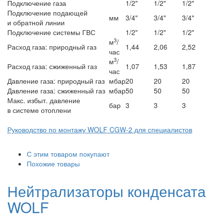
Подключение газа
1/2"
1/2"
1/2"
Подключение подающей
мм
3/4"
3/4"
3/4"
и обратной линии
Подключение системы ГВС
1/2"
1/2"
1/2"
3
м
/
Расход газа: природный газ
1,44
2,06
2,52
час
3
м
/
Расход газа: сжиженный газ
1,07
1,53
1,87
час
Давление газа: природный газ
мбар
20
20
20
Давление газа: сжиженный газ
мбар
50
50
50
Макс. избыт. давление
бар
3
3
3
в системе отоплени
Руководство по монтажу WOLF CGW-2 для специалистов
С этим товаром покупают
Похожие товары
Нейтрализаторы конденсата
WOLF