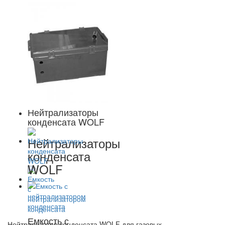
Нейтрализаторы
конденсата WOLF
Нейтрализаторы
конденсата
WOLF
Емкость с
Нейтрализатор конденсата WOLF для газовых