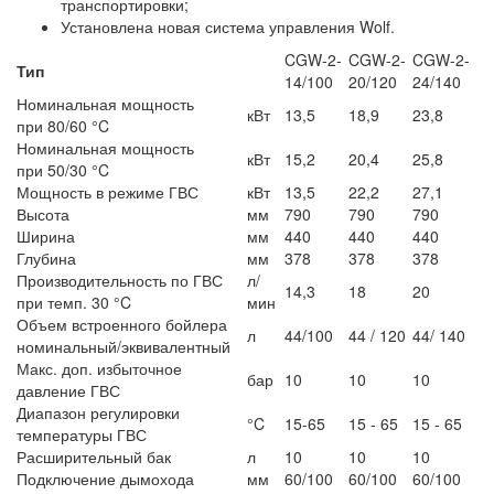
транспортировки;
Установлена новая система управления Wolf.
CGW-2-
CGW-2-
CGW-2-
Тип
14/100
20/120
24/140
Номинальная мощность
кВт
13,5
18,9
23,8
при 80/60 °C
Номинальная мощность
кВт
15,2
20,4
25,8
при 50/30 °C
Мощность в режиме ГВС
кВт
13,5
22,2
27,1
Высота
мм
790
790
790
Ширина
мм
440
440
440
Глубина
мм
378
378
378
Производительность по ГВС
л/
14,3
18
20
при темп. 30 °C
мин
Объем встроенного бойлера
л
44/100
44 / 120
44/ 140
номинальный/эквивалентный
Макс. доп. избыточное
бар
10
10
10
давление ГВС
Диапазон регулировки
°C
15-65
15 - 65
15 - 65
температуры ГВС
Расширительный бак
л
10
10
10
Подключение дымохода
мм
60/100
60/100
60/100