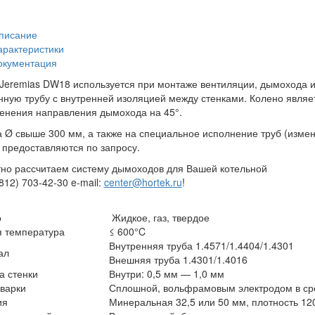
писание
арактеристики
окументация
Jeremias DW18 используется при монтаже вентиляции, дымохода и
нную трубу с внутренней изоляцией между стенками. Колено явля
енения направления дымохода на 45°.
 Ø свыше 300 мм, а также на специальное исполнение труб (измен
 предоставляются по запросу.
но рассчитаем систему дымоходов для Вашей котельной
(812) 703-42-30 e-mail:
center@hortek.ru
!
о
Жидкое, газ, твердое
 температура
≤ 600°C
Внутренняя труба 1.4571/1.4404/1.4301
ал
Внешняя труба 1.4301/1.4016
 стенки
Внутри: 0,5 мм — 1,0 мм
варки
Сплошной, вольфрамовым электродом в сре
ия
Минеральная 32,5 или 50 мм, плотность 120