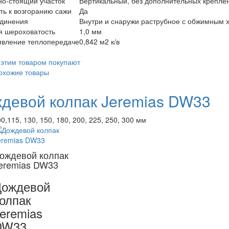
о-стоящий участок
Вертикальный, без дополнительных креплен
ть к возгоранию сажи
Да
единения
Внутри и снаружи раструбное с обжимным 
я шероховатость
1,0 мм
ивление теплопередаче
0,842 м2 к/в
 этим товаром покупают
охожие товары
девой колпак Jeremias DW33
0,115, 130, 150, 180, 200, 225, 250, 300 мм
ождевой колпак
eremias DW33
Дождевой
олпак
eremias
DW33