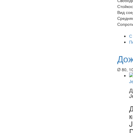
Свободн
Стойкос
Вид со
Средня
Сопрот
С
П
Дож
Ø 80, 10
Д
J
к
J