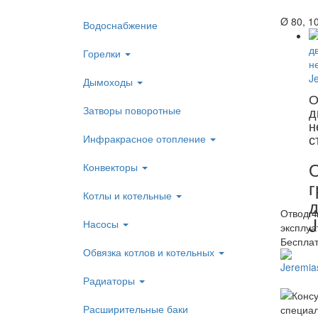
Ø 80, 10
Водоснабжение
Горелки
Дымоходы
О
Затворы поворотные
д
н
с
Инфракрасное отопление
О
Конвекторы
г
Котлы и котельные
д
Отвод 4
J
Насосы
эксплуа
Бесплат
Обвязка котлов и котельных
Радиаторы
Расширительные баки