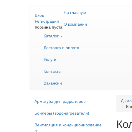
Перейти
На главную
к
Вход
основному
Регистрация
О компании
содержанию
Корзина пуста.
Каталог
Доставка и оплата
Услуги
Контакты
Вакансии
Дымо
Арматура для радиаторов
Ко
Бойлеры (водонагреватели)
Ко
Вентиляция и кондиционирование