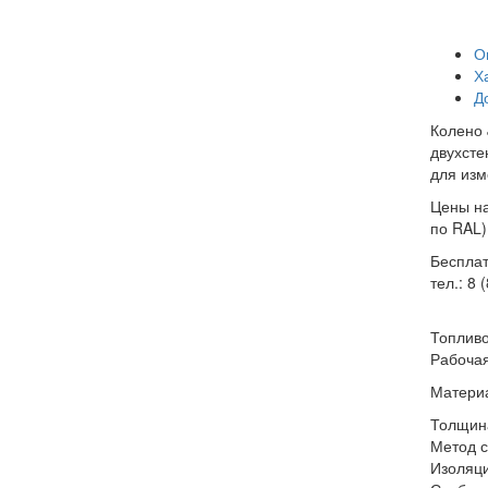
О
Х
Д
Колено 
двухсте
для изм
Цены на
по RAL)
Бесплат
тел.: 8 
Топлив
Рабочая
Матери
Толщина
Метод с
Изоляц