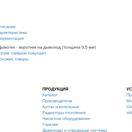
писание
арактеристики
окументация
ымотек - воротник на дымоход (толщина 0,5 мм)
 этим товаром покупают
охожие товары
ПРОДУКЦИЯ
УС
Каталог
Пр
Производители
Мо
Котлы и котельные
Се
Радиаторы отопления
об
Насосное оборудование
Горелки
Дымоходы и отводящие системы