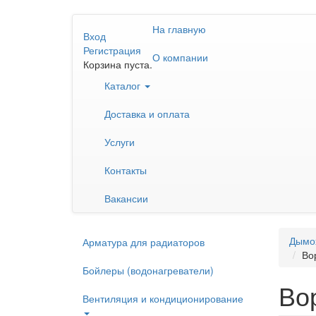
Перейти
На главную
к
Вход
основному
Регистрация
О компании
содержанию
Корзина пуста.
Каталог
Доставка и оплата
Услуги
Контакты
Вакансии
Дымо
Арматура для радиаторов
Во
Бойлеры (водонагреватели)
Во
Вентиляция и кондиционирование