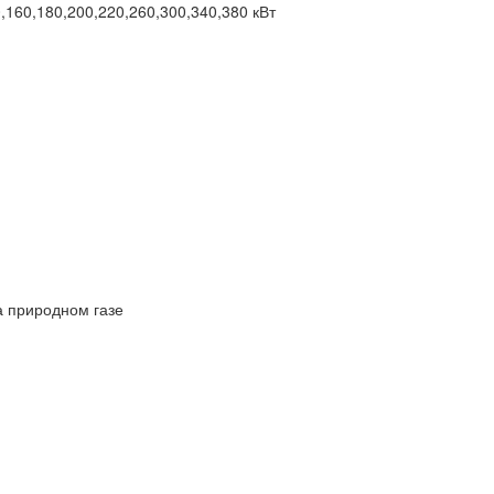
160,180,200,220,260,300,340,380 кВт
а природном газе