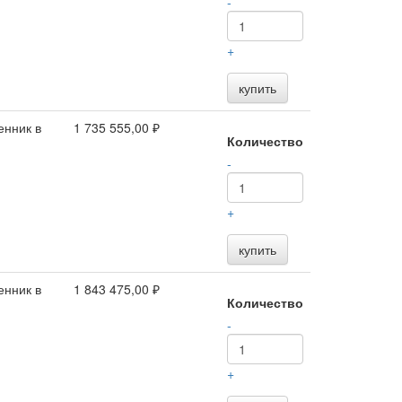
-
+
купить
енник в
1 735 555,00 ₽
Количество
-
+
купить
енник в
1 843 475,00 ₽
Количество
-
+