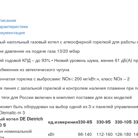
писание
арактеристики
окументация
ный напольный газовый котел с атмосферной горелкой для работы 
ее давление на подаче газа 13/20 мбар
ий годовой КПД – до 93% • Низкий уровень шума, менее 61 дБ(А) 
обменник из эвтектического чугуна
пенчатая горелка с выбросами: NOx< 200 мг/кВт.ч, класс NOx – 2
ая линия с запальной горелкой и контролем наличия пламени при
к тяги для России включен в комплект поставки для всех моделей
 может быть оборудован на выбор одной из 3-х панелей управления
 Diematic-m 3
й котел DE Dietrich
ед.измерения
330-8S
330-9S
330-10S
33
0 S
он номинальной
кВт
98-140
112-160
126-180
14
ти