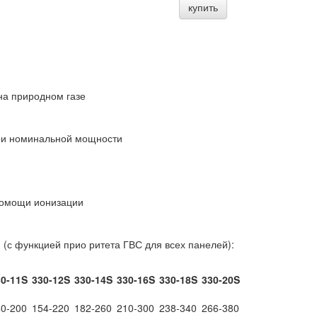
купить
на природном газе
при номинальной мощности
 помощи ионизации
 (с функцией прио ритета ГВС для всех панелей):
0-11S
330-12S
330-14S
330-16S
330-18S
330-20S
0-200
154-220
182-260
210-300
238-340
266-380