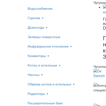
Чугунны
Водоснабжение
Горелки
Г
н
D
Дымоходы
Г
Затворы поворотные
н
Инфракрасное отопление
к
3
Конвекторы
Котлы и котельные
Чугунны
Насосы
Обвязка котлов и котельных
Радиаторы
Расширительные баки