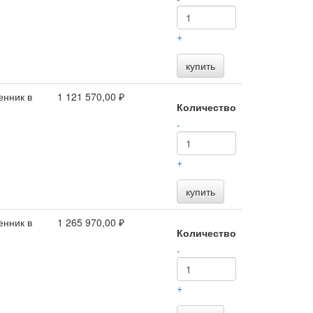
+
купить
енник в
1 121 570,00 ₽
Количество
-
+
купить
енник в
1 265 970,00 ₽
Количество
-
+