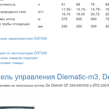
естимость
л
61
68
76
8
11,52–
13,15–
14,78–
16
природного газа
кг/ч
16,15
18,43
20,72
22
вес котла
кг
575
635
690
7
р трубы отходящих
мм
250
250
300
3
ские характеристики DGT330
ция по эксплуатации DGT330
 этим товаром покупают
охожие товары
ель управления Diematic-m3, De
ановки на напольных котлах De Dietrich GT 330/430/530 и DTG 230/