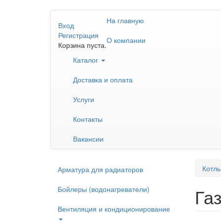
Перейти
На главную
к
Вход
основному
Регистрация
О компании
содержанию
Корзина пуста.
Каталог
Доставка и оплата
Услуги
Контакты
Вакансии
Котлы
Арматура для радиаторов
Бойлеры (водонагреватели)
Га
Вентиляция и кондиционирование