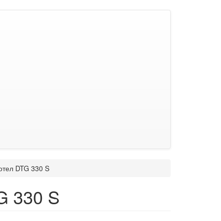
отел DTG 330 S
G 330 S