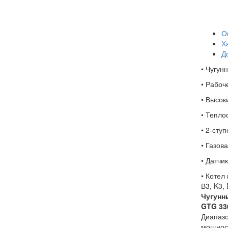
О
Х
Д
• Чугун
• Рабоч
• Высок
• Тепло
• 2-сту
• Газов
• Датчи
• Котел
В3, K3,
Чугунны
GTG 33
Диапаз
мощнос