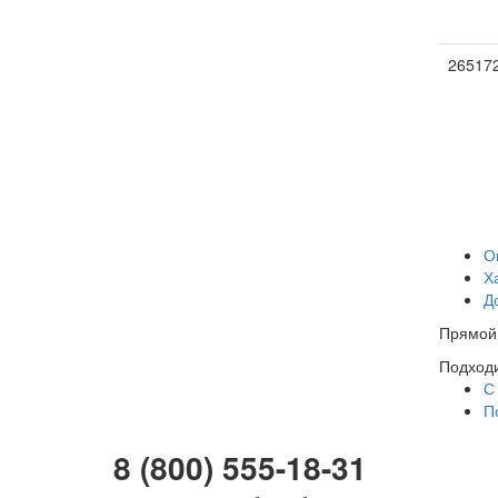
26517
О
Х
Д
Прямой 
Подходи
С
П
8 (800) 555-18-31