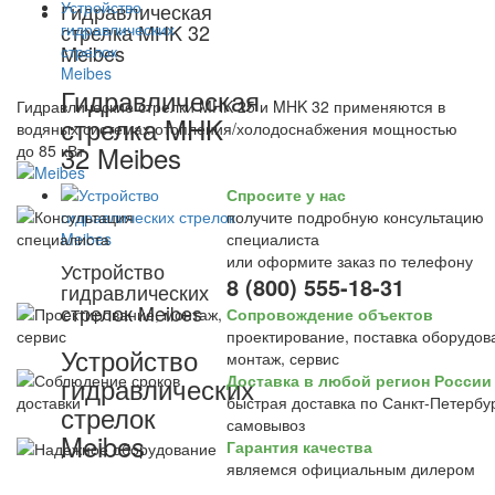
Гидравлическая
стрелка MHK 32
Meibes
Гидравлическая
Гидравлические стрелки MHK 25 и MHK 32 применяются в
стрелка MHK
водяных системах отопления/холодоснабжения мощностью
32 Meibes
до 85 кВт
Спросите у нас
получите подробную консультацию
специалиста
или оформите заказ по телефону
Устройство
8 (800) 555-18-31
гидравлических
стрелок Meibes
Сопровождение объектов
проектирование, поставка оборудов
Устройство
монтаж, сервис
гидравлических
Доставка в любой регион России
быстрая доставка по Санкт-Петербур
стрелок
самовывоз
Meibes
Гарантия качества
являемся официальным дилером