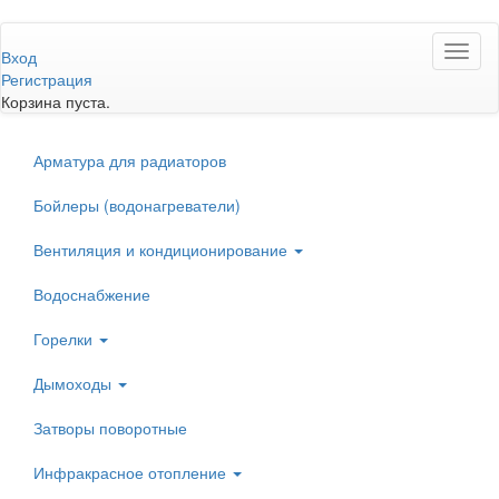
Перейти
Toggl
к
Вход
naviga
основному
Регистрация
содержанию
Корзина пуста.
Арматура для радиаторов
Бойлеры (водонагреватели)
Вентиляция и кондиционирование
Водоснабжение
Горелки
Дымоходы
Затворы поворотные
Инфракрасное отопление